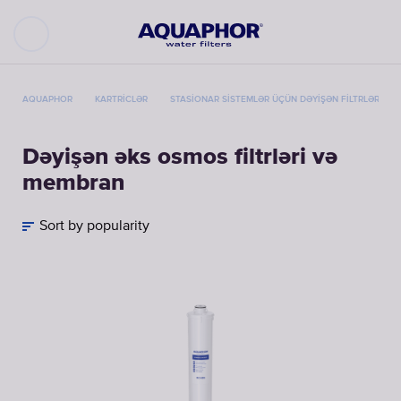
AQUAPHOR
KARTRICLƏR
STASIONAR SISTEMLƏR ÜÇÜN DƏYIŞƏN FILTRLƏR
Dəyişən əks osmos filtrləri və
membran
Sort by popularity