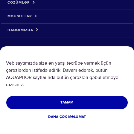
ÇÖZÜMLƏR
MƏHSULLAR
HAQQIMIZDA
Veb saytımızda sizə ən yaxşı təcrübə vermək üçün
çərəzlərdən istifadə edirik. Davam edərək, bütün
Copyright © 2026 AQUAPHOR.
AQUAPHOR saytlarında bütün çərəzləri qəbul etməyə
All rights reserved.
razısınız.
AZƏRBAYCAN
Şərtlər və Qaydalar
TAMAM
Geri qaytarmaq
Çərəzlər
DAHA ÇOX MƏLUMAT