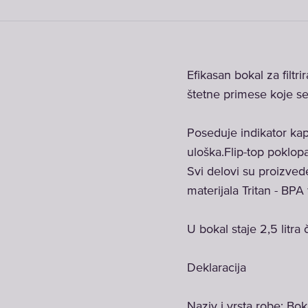
Efikasan bokal za filt
štetne primese koje se
Poseduje indikator kap
uloška.Flip-top poklo
Svi delovi su proizved
materijala Tritan - BPA 
U bokal staje 2,5 litra
Deklaracija
Naziv i vrsta robe: Bok