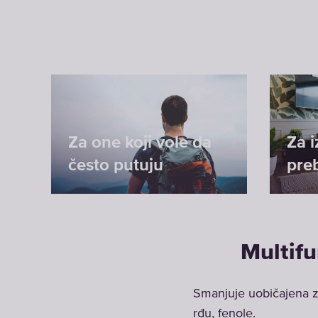
Za one koji vole da
Za 
često putuju
preb
Multifu
Smanjuje uobičajena zag
rđu, fenole.