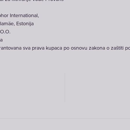
or International,
llamäe, Estonija
O.O.
ja
rantovana sva prava kupaca po osnovu zakona o zaštiti p