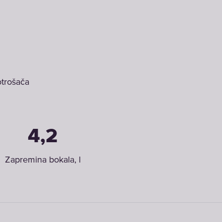
otrošača
4,2
Zapremina bokala, l