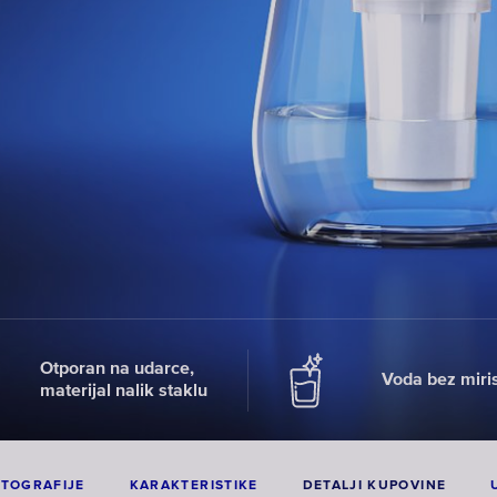
Otporan na udarce,
Voda bez miri
materijal nalik staklu
TOGRAFIJE
KARAKTERISTIKE
DETALJI KUPOVINE