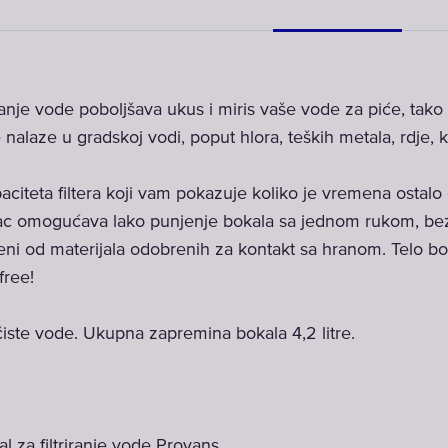
riranje vode poboljšava ukus i miris vaše vode za piće, tak
 nalaze u gradskoj vodi, poput hlora, teških metala, rdje, 
aciteta filtera koji vam pokazuje koliko je vremena osta
pac omogućava lako punjenje bokala sa jednom rukom, bez
eni od materijala odobrenih za kontakt sa hranom. Telo bo
free!
 čiste vode. Ukupna zapremina bokala 4,2 litre.
al za filtriranje vode Provans