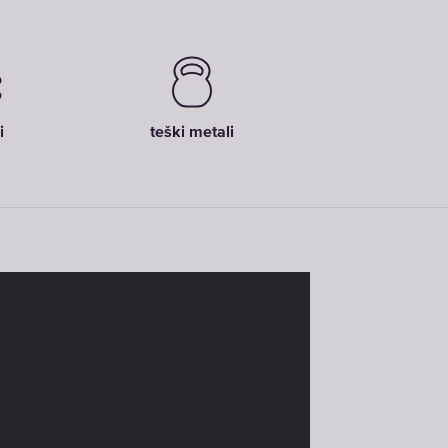
i
teški metali