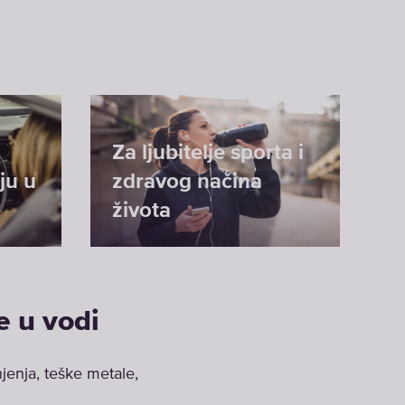
Za ljubitelje sporta i
ju u
zdravog načina
života
e u vodi
njenja, teške metale,