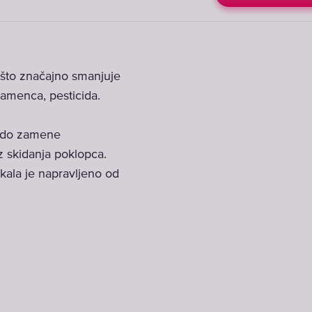
o što značajno smanjuje
kamenca, pesticida.
lo do zamene
 skidanja poklopca.
kala je napravljeno od