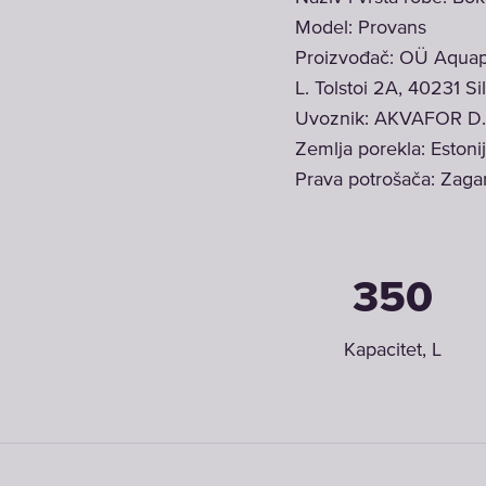
Model: Provans
Proizvođač: OÜ Aquaph
L. Tolstoi 2A, 40231 Si
Uvoznik: AKVAFOR D.
Zemlja porekla: Estoni
Prava potrošača: Zaga
350
Kapacitet, L