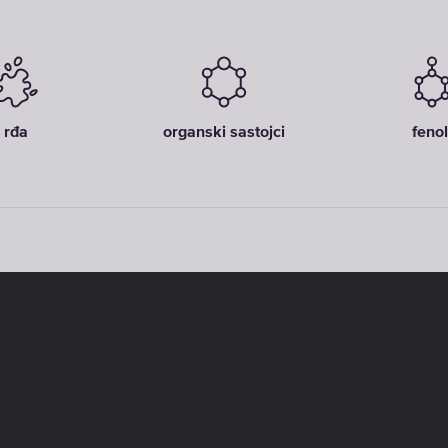
rđa
organski sastojci
fenol