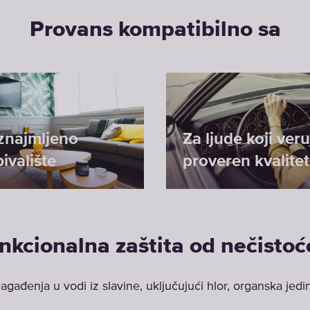
Provans kompatibilno sa
iznajmljeno
Za ljude koji veru
ivalište
proveren kvalitet
nkcionalna zaštita od nečistoć
ađenja u vodi iz slavine, uključujući hlor, organska jedi