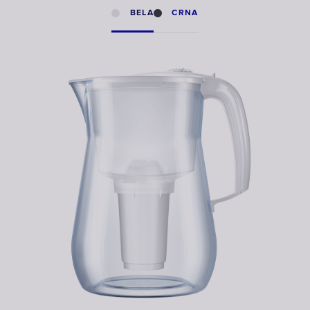
BELA
CRNA