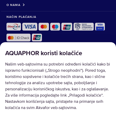
O NAMA
NAČIN PLAĆANJA
AQUAPHOR koristi kolačiće
Našim veb-sajtovima su potrebni određeni kolačići kako bi
ispravno funkcionisali („Strogo neophodni“). Pored toga,
Autorsko pravo © 2026 AQUAPHOR.
koristimo sopstvene i kolačiće trećih strana, kao i slične
Sva prava zadržana. Akvafor d.o.o. Beograd. Bulevar despota Stefana 55,
tehnologije za analizu upotrebe sajta, poboljšanje i
Beograd. PIB: 105781820, MB: 20460326. Broj registracije u APR:
personalizaciju korisničkog iskustva, kao i za oglašavanje.
BD68895/2015. Šifra delatnosti: 4690 - nespecijalizovana trgovina na
veliko
Za više informacija pogledajte link „Prilagodi kolačiće“.
Nastavkom korišćenja sajta, pristajete na primanje svih
SRBIJA
kolačića na svim Akvafor veb-sajtovima.
Izjava o odustanku ugovora