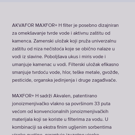
AKVAFOR MAXFOR+ H filter je posebno dizajniran
za omekšavanje tvrde vode i aktivnu zaštitu od
kamenca. Zamenski uložak koji pruža univerzalnu
zaštitu od niza nečistoća koje se obično nalaze u
vodi iz slavine. Poboljšava ukus i miris vode i
umanjuje kamenac u vodi. Filterski uložak efikasno
smanjuje tvrdoću vode, hlor, teške metale, gvožđe,
pesticide, organska jedinjenja i druge zagađivače.
MAXFOR+ H sadrži Akvalen, patentirano
jonoizmenjivačko vlakno sa površinom 33 puta
većom od konvencionalnih jonoizmenjivačkih
materijala koji se koriste u filterima za vodu. U
kombinaciji sa ekstra finim ugljenim sorbentima