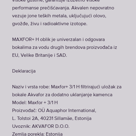
visoke gustine, garantuje izuzetno visoke
performanse prečišćavanja. Akvalen nepovratno
vezuje jone teških metala, uključujući olovo,
gvožđe, živu i radioaktivne izotope.
MAXFOR+ H oblik je univerzalan i odgovara
bokalima za vodu drugih brendova proizvođača iz
EU, Velike Britanije i SAD.
Deklaracija
Naziv i vrsta robe: Maxfor+ 3/1 H filtrirajući uložak za
bokale Akvafor za dodatno uklanjanje kamenca
Model: Maxfor + 3/1 H
Proizvođač: OÜ Aquaphor International,
L. Tolstoi 2A, 40231 Sillamäe, Estonija
Uvoznik: AKVAFOR D.O.O.
Zemlja porekla: Estonija