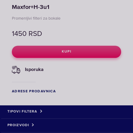
Maxfor+H-3u1
Promenljivi filteri za bokale
1450
RSD
KUPI
Isporuka
ADRESE PRODAVNICA
TIPOVI FILTERA
PROIZVODI