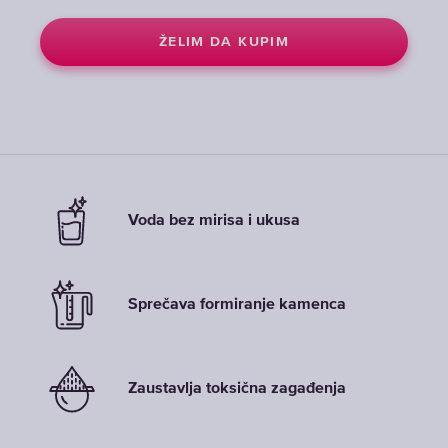
ŽELIM DA KUPIM
ŽELIM DA KUPIM
ŽELIM DA KUPIM
Voda bez mirisa i ukusa
Sprečava formiranje kamenca
Zaustavlja toksična zagađenja