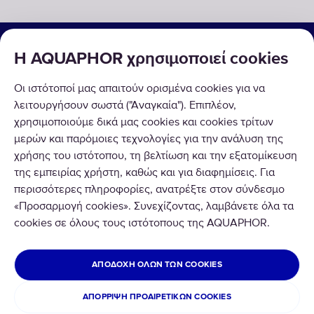
ΟΙΚΙΑΚΕΣ & ΕΠΑΓΓΕΛΜΑΤΙΚΕΣ ΛΥΣΕΙΣ
Η AQUAPHOR χρησιμοποιεί cookies
ΠΡΟΪΟΝΤΑ
Οι ιστότοποί μας απαιτούν ορισμένα cookies για να
ΣΧΕΤΙΚΑ ΜΕ ΕΜΑΣ
λειτουργήσουν σωστά ("Αναγκαία"). Επιπλέον,
χρησιμοποιούμε δικά μας cookies και cookies τρίτων
μερών και παρόμοιες τεχνολογίες για την ανάλυση της
χρήσης του ιστότοπου, τη βελτίωση και την εξατομίκευση
της εμπειρίας χρήστη, καθώς και για διαφημίσεις. Για
περισσότερες πληροφορίες, ανατρέξτε στον σύνδεσμο
Copyright © 2020 AQUAPHOR.
«Προσαρμογή cookies». Συνεχίζοντας, λαμβάνετε όλα τα
AQUAPHOR HELLAS I.K.E. εκ μέρους του AQUAPHOR Corp.
cookies σε όλους τους ιστότοπους της AQUAPHOR.
Δωδεκανήσου 9, Δροσιά Αττικής, ΤΚ.14572
GREECE
ΑΠΟΔΟΧΉ ΌΛΩΝ ΤΩΝ COOKIES
Πολιτική Απορρήτου & Cookies
Όροι και Προϋποθέσεις
ΑΠΌΡΡΙΨΗ ΠΡΟΑΙΡΕΤΙΚΏΝ COOKIES
Χρηματικές Επιστροφές & Αλλαγές Προϊόντων