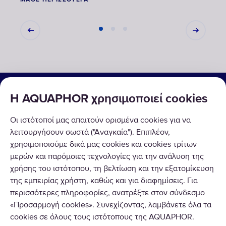
ΟΙΚΙΑΚΕΣ & ΕΠΑΓΓΕΛΜΑΤΙΚΕΣ ΛΥΣΕΙΣ
Η AQUAPHOR χρησιμοποιεί cookies
ΠΡΟΪΟΝΤΑ
Οι ιστότοποί μας απαιτούν ορισμένα cookies για να
ΣΧΕΤΙΚΑ ΜΕ ΕΜΑΣ
λειτουργήσουν σωστά ("Αναγκαία"). Επιπλέον,
χρησιμοποιούμε δικά μας cookies και cookies τρίτων
μερών και παρόμοιες τεχνολογίες για την ανάλυση της
χρήσης του ιστότοπου, τη βελτίωση και την εξατομίκευση
της εμπειρίας χρήστη, καθώς και για διαφημίσεις. Για
περισσότερες πληροφορίες, ανατρέξτε στον σύνδεσμο
Copyright © 2020 AQUAPHOR.
«Προσαρμογή cookies». Συνεχίζοντας, λαμβάνετε όλα τα
AQUAPHOR HELLAS I.K.E. εκ μέρους του AQUAPHOR Corp.
cookies σε όλους τους ιστότοπους της AQUAPHOR.
Δωδεκανήσου 9, Δροσιά Αττικής, ΤΚ.14572