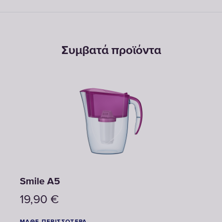
Συμβατά προϊόντα
Smile A5
Pres
19,90
€
23,
ΜΆΘΕ ΠΕΡΙΣΣΌΤΕΡΑ
ΜΆΘΕ