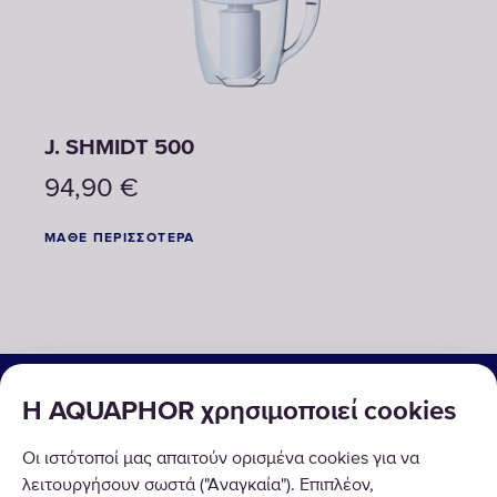
J. SHMIDT 500
94,90
€
ΜΆΘΕ ΠΕΡΙΣΣΌΤΕΡΑ
ΟΙΚΙΑΚΕΣ & ΕΠΑΓΓΕΛΜΑΤΙΚΕΣ ΛΥΣΕΙΣ
Η AQUAPHOR χρησιμοποιεί cookies
ΠΡΟΪΟΝΤΑ
Οι ιστότοποί μας απαιτούν ορισμένα cookies για να
ΣΧΕΤΙΚΑ ΜΕ ΕΜΑΣ
λειτουργήσουν σωστά ("Αναγκαία"). Επιπλέον,