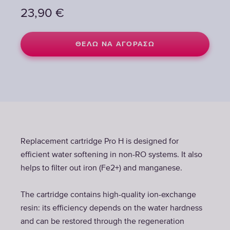
23,90
23,90
€
€
ΘΈΛΩ ΝΑ ΑΓΟΡΆΣΩ
ΘΈΛΩ ΝΑ ΑΓΟΡΆΣΩ
Replacement cartridge Pro H is designed for
efficient water softening in non-RO systems. It also
helps to filter out iron (Fe2+) and manganese.
The cartridge contains high-quality ion-exchange
resin: its efficiency depends on the water hardness
and can be restored through the regeneration