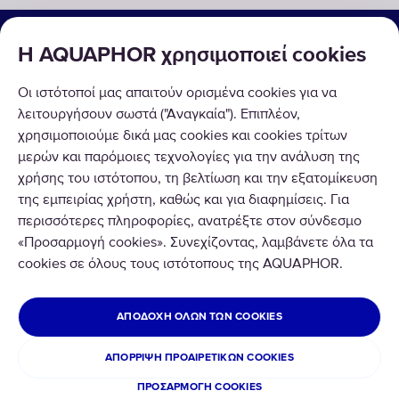
ΟΙΚΙΑΚΕΣ & ΕΠΑΓΓΕΛΜΑΤΙΚΕΣ ΛΥΣΕΙΣ
Η AQUAPHOR χρησιμοποιεί cookies
ΠΡΟΪΟΝΤΑ
Οι ιστότοποί μας απαιτούν ορισμένα cookies για να
ΣΧΕΤΙΚΑ ΜΕ ΕΜΑΣ
λειτουργήσουν σωστά ("Αναγκαία"). Επιπλέον,
χρησιμοποιούμε δικά μας cookies και cookies τρίτων
μερών και παρόμοιες τεχνολογίες για την ανάλυση της
χρήσης του ιστότοπου, τη βελτίωση και την εξατομίκευση
της εμπειρίας χρήστη, καθώς και για διαφημίσεις. Για
περισσότερες πληροφορίες, ανατρέξτε στον σύνδεσμο
Copyright © 2020 AQUAPHOR.
«Προσαρμογή cookies». Συνεχίζοντας, λαμβάνετε όλα τα
AQUAPHOR HELLAS I.K.E. εκ μέρους του AQUAPHOR Corp.
cookies σε όλους τους ιστότοπους της AQUAPHOR.
Δωδεκανήσου 9, Δροσιά Αττικής, ΤΚ.14572
GREECE
ΑΠΟΔΟΧΉ ΌΛΩΝ ΤΩΝ COOKIES
Πολιτική Απορρήτου & Cookies
Όροι και Προϋποθέσεις
ΑΠΌΡΡΙΨΗ ΠΡΟΑΙΡΕΤΙΚΏΝ COOKIES
Χρηματικές Επιστροφές & Αλλαγές Προϊόντων
ΠΡΟΣΑΡΜΟΓΉ COOKIES
Cookies