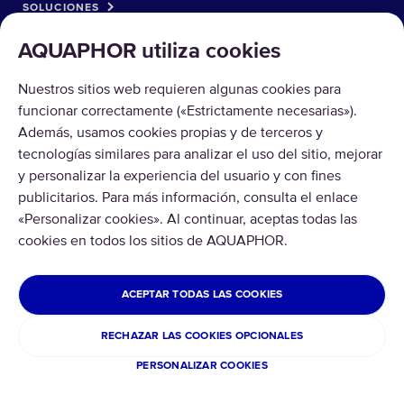
SOLUCIONES
AQUAPHOR utiliza cookies
CATÁLOGO
Nuestros sitios web requieren algunas cookies para
SOBRE AQUAPHOR
funcionar correctamente («Estrictamente necesarias»).
Además, usamos cookies propias y de terceros y
tecnologías similares para analizar el uso del sitio, mejorar
y personalizar la experiencia del usuario y con fines
publicitarios. Para más información, consulta el enlace
«Personalizar cookies». Al continuar, aceptas todas las
Copyright © 2026 AQUAPHOR.
Todos los derechos reservados
cookies en todos los sitios de AQUAPHOR.
MÉXICO
ACEPTAR TODAS LAS COOKIES
Política de privacidad
Terminos y condiciones
RECHAZAR LAS COOKIES OPCIONALES
Cookies
PERSONALIZAR COOKIES