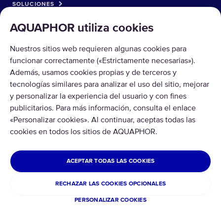
SOLUCIONES
AQUAPHOR utiliza cookies
CATÁLOGO
Nuestros sitios web requieren algunas cookies para
SOBRE AQUAPHOR
funcionar correctamente («Estrictamente necesarias»).
Además, usamos cookies propias y de terceros y
tecnologías similares para analizar el uso del sitio, mejorar
y personalizar la experiencia del usuario y con fines
publicitarios. Para más información, consulta el enlace
«Personalizar cookies». Al continuar, aceptas todas las
Copyright © 2026 AQUAPHOR.
Todos los derechos reservados
cookies en todos los sitios de AQUAPHOR.
MÉXICO
ACEPTAR TODAS LAS COOKIES
Política de privacidad
Terminos y condiciones
RECHAZAR LAS COOKIES OPCIONALES
Cookies
PERSONALIZAR COOKIES