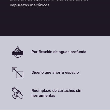
impurezas mecánicas
impurezas mecánicas
impurezas mecánicas
Purificación de aguas profunda
Diseño que ahorra espacio
Reemplazo de cartuchos sin
herramientas