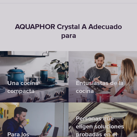
AQUAPHOR Crystal A Adecuado
para
Una cocina
Entusiastas de la
compacta
cocina
Personas que
eligen soluciones
Para los
probadas en el