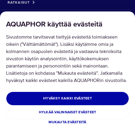
RATKAISUT
TUOTTEET
AQUAPHOR käyttää evästeitä
TIETOA MEISTÄ
Sivustomme tarvitsevat tiettyjä evästeitä toimiakseen
oikein ("Välttämättömät"). Lisäksi käytämme omia ja
kolmannen osapuolen evästeitä ja vastaavia tekniikoita
sivuston käytön analysointiin, käyttökokemuksen
parantamiseen ja personointiin sekä mainontaan.
Lisätietoja on kohdassa ”Mukauta evästeitä”. Jatkamalla
Tekijänoikeus © 2026 AQUAPHOR.
Kaikki oikeudet pidätetään.
hyväksyt kaikki evästeet kaikilla AQUAPHORin sivustoilla.
FINLAND
HYVÄKSY KAIKKI EVÄSTEET
Yksityisyys ja evästeet
Käyttöehdot
HYLKÄÄ VALINNAISET EVÄSTEET
Evästeet: Miten ja miksi käytämme niitä
MUKAUTA EVÄSTEITÄ