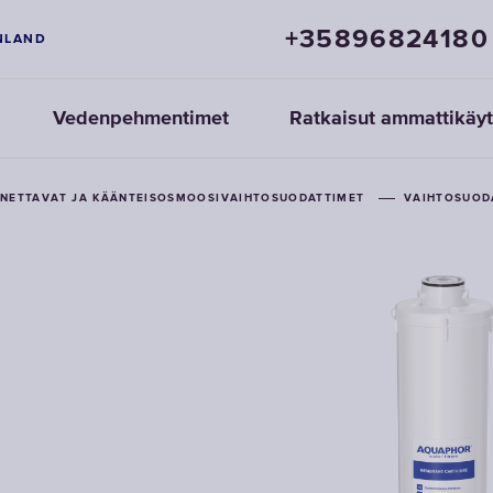
+35896824180
NLAND
Vedenpehmentimet
Ratkaisut ammattikäy
ENNETTAVAT JA KÄÄNTEISOSMOOSIVAIHTOSUODATTIMET
VAIHTOSUOD