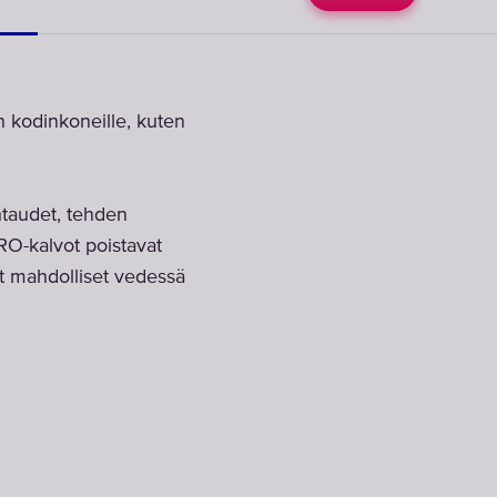
n kodinkoneille, kuten
taudet, tehden
 RO-kalvot poistavat
muut mahdolliset vedessä