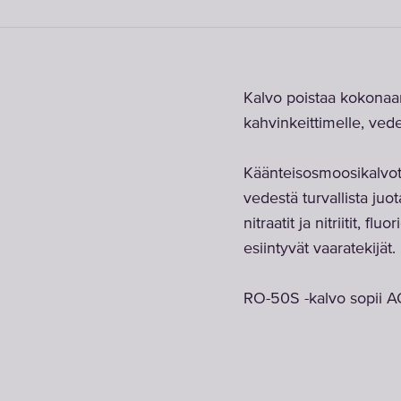
Kalvo poistaa kokonaan
kahvinkeittimelle, veden
Käänteisosmoosikalvo
vedestä turvallista juo
nitraatit ja nitriitit, 
esiintyvät vaaratekijät.
RO-50S -kalvo sopii 