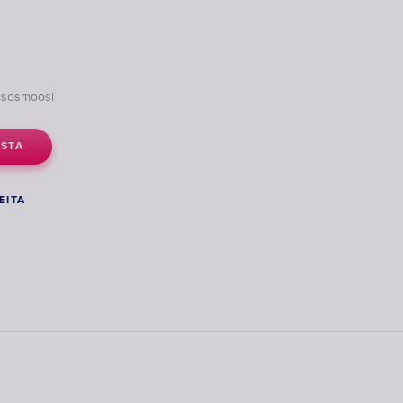
eisosmoosi
STA
EITA