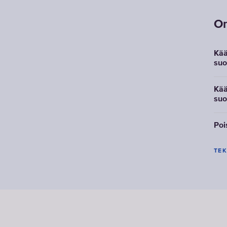
Om
Kää
suo
Kää
suo
Poi
TEK