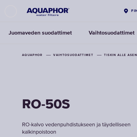
FI
Juomaveden suodattimet
Vaihtosuodattimet
AQUAPHOR
VAIHTOSUODATTIMET
TISKIN ALLE AS
RO-50S
RO-kalvo vedenpuhdistukseen ja täydelliseen
kalkinpoistoon