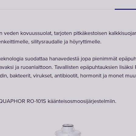
 veden kovuussuolat, tarjoten pitkäkestoisen kalkkisuoja
keittimelle, silitysraudalle ja höyryttimelle.
teknologia suodattaa hanavedestä jopa pienimmät epäpuh
tavaksi ja ruoanlaittoon. Tavallisten epäpuhtauksien lisäksi
fluoridin, bakteerit, virukset, antibiootit, hormonit ja monet 
AQUAPHOR RO-101S käänteisosmoosijärjestelmiin.