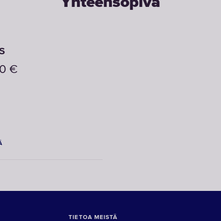
Yhteensopiva
S
90
€
Ä
TIETOA MEISTÄ