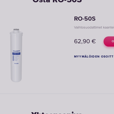
Osta RO-50S
RO-50S
Vaihtosuodattimet kaant
62,90
€
O
MYYMÄLÖIDEN OSOITT