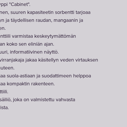
yppi "Cabinet".
inen, suuren kapasiteetin sorbentti tarjoaa
n ja täydellisen raudan, mangaanin ja
en.
nttiili varmistaa keskeytymättömän
n koko sen eliniän ajan.
uuri, informatiivinen näyttö.
virranjakaja jakaa käsitellyn veden virtauksen
uuteen.
taa suola-astiaan ja suodattimeen helppoa
taa kompaktin rakenteen.
ili.
 säiliö, joka on valmistettu vahvasta
ista.