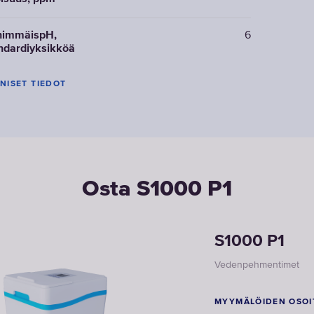
himmäispH,
6
ndardiyksikköä
NISET TIEDOT
Osta S1000 P1
S1000 P1
Vedenpehmentimet
MYYMÄLÖIDEN OSOI