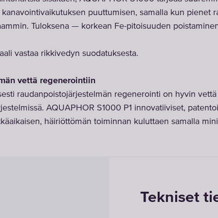
 kanavointivaikutuksen puuttumisen, samalla kun pienet r
ammin. Tuloksena — korkean Fe-pitoisuuden poistaminen 
ali vastaa rikkivedyn suodatuksesta.
än vettä regenerointiin
esti raudanpoistojärjestelmän regenerointi on hyvin vettä
ärjestelmissä. AQUAPHOR S1000 P1 innovatiiviset, patento
 pitkäaikaisen, häiriöttömän toiminnan kuluttaen samalla m
Tekniset ti