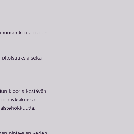
ähemmän kotitalouden
 pitoisuuksia sekä
katun klooria kestävän
uodatiyksiköissä.
aistehokkuutta.
an pinta-alan veden