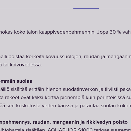
sitehokas koko talon kaappivedenpehmennin. Jopa 30 % v
lli poistaa korkeita kovuussuolojen, raudan ja mangaanin
a tai kaivovedessä.
hemmän suolaa
säiliö sisältää erittäin hienon suodatinverkon ja tiiviisti pa
ka rakeet ovat kaksi kertaa pienempiä kuin perinteisissä s
tää sen kosketusta veden kanssa ja parantaa suolan kokon
npehmennys, raudan, mangaanin ja rikkivedyn poisto
ihtohartsia sisältäen, AQUAPHOR S1000 tarjoaa suuremm