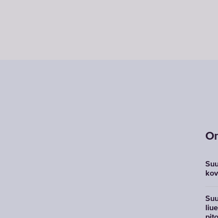
Om
Suu
kov
Suu
liu
pit