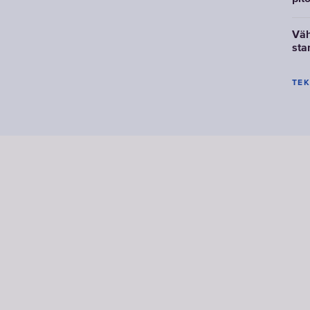
Vä
sta
TEK