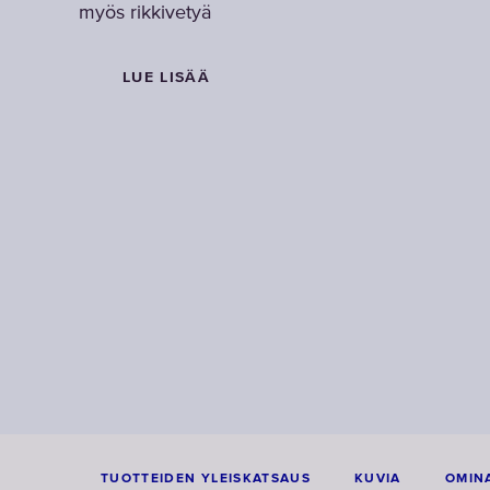
myös rikkivetyä
myös rikkivetyä
myös rikkivetyä
LUE LISÄÄ
LUE LISÄÄ
LUE LISÄÄ
TUOTTEIDEN YLEISKATSAUS
KUVIA
OMINA