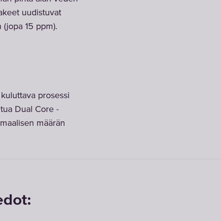
akeet uudistuvat
(jopa 15 ppm).
 kuluttava prosessi
itua Dual Core -
inimaalisen määrän
edot: