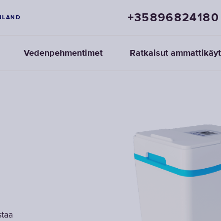
+35896824180
NLAND
Vedenpehmentimet
Ratkaisut ammattikäy
staa
staa
staa