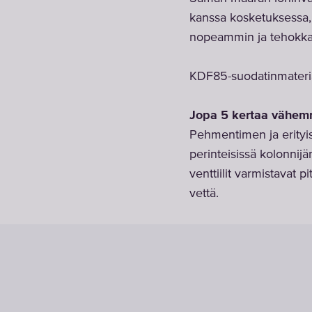
kanssa kosketuksessa,
nopeammin ja tehokka
KDF85-suodatinmateria
Jopa 5 kertaa vähemm
Pehmentimen ja erityis
perinteisissä kolonnij
venttiilit varmistavat
vettä.