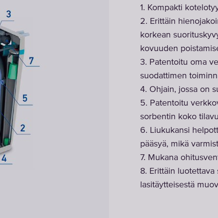
1. Kompakti koteloty
2. Erittäin hienojako
korkean suorituskyvy
kovuuden poistamis
3. Patentoitu oma ve
suodattimen toiminna
4. Ohjain, jossa on s
5. Patentoitu verkko
sorbentin koko tilav
6. Liukukansi helpot
pääsyä, mikä varmis
7. Mukana ohitusventti
8. Erittäin luotettava
lasitäytteisestä muov