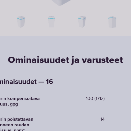
Ominaisuudet ja varusteet
inaisuudet — 16
rin kompensoitava
100 (1712)
uus, gpg
rin poistettavan
14
enneen raudan
oisuus, ppm*