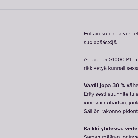
Erittäin suola- ja ve
suolapäästöjä.
Aquaphor S1000 P1 -ma
rikkivetyä kunnallisess
Vaatii jopa 30 % vä
Erityisesti suunniteltu 
ioninvaihtohartsin, jon
Säiliön rakenne piden
Kaikki yhdessä: vede
Saman määrän ioninva