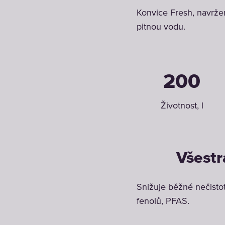
Konvice Fresh, navržen
pitnou vodu.
200
Životnost, l
Všestr
Snižuje běžné nečistot
fenolů, PFAS.