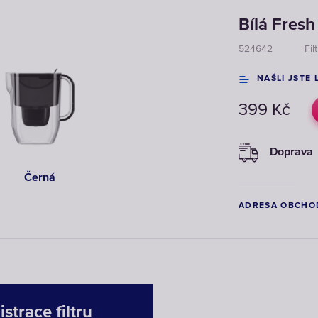
Bílá Fres
524642
Fil
NAŠLI JSTE 
399
Kč
Doprava
Černá
ADRESA OBCHO
strace filtru