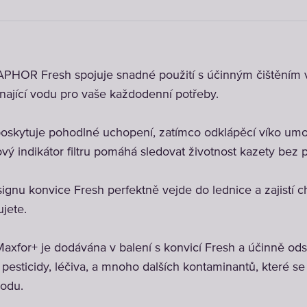
PHOR Fresh spojuje snadné použití s ​​účinným čištěním v
nající vodu pro vaše každodenní potřeby.
poskytuje pohodlné uchopení, zatímco odklápěcí víko um
vý indikátor filtru pomáhá sledovat životnost kazety bez 
gnu konvice Fresh perfektně vejde do lednice a zajistí 
ujete.
or+ je dodávána v balení s konvicí Fresh a účinně odstr
 pesticidy, léčiva, a mnoho dalších kontaminantů, které se
odu.