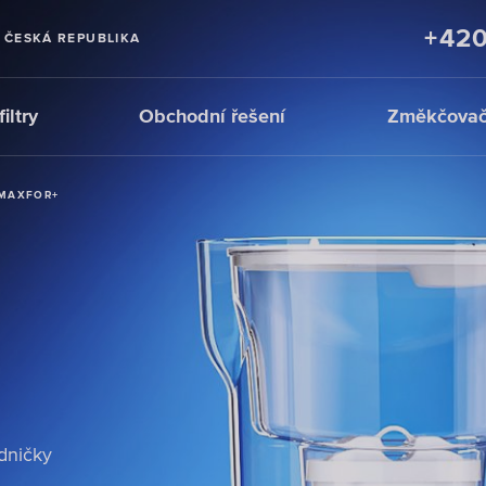
+420
ČESKÁ REPUBLIKA
iltry
Obchodní řešení
Změkčovač
 MAXFOR+
 MAXFOR+
 MAXFOR+
dničky
dničky
dničky