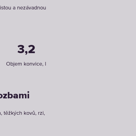
čistou a nezávadnou
3,2
Objem konvice, l
rozbami
 těžkých kovů, rzi,