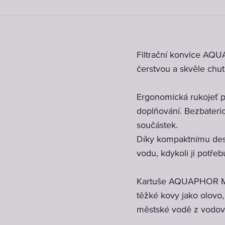
Filtrační konvice AQUA
čerstvou a skvěle chut
Ergonomická rukojeť 
doplňování. Bezbaterio
součástek.
Díky kompaktnímu desi
vodu, kdykoli ji potřeb
Kartuše AQUAPHOR Maxf
těžké kovy jako olovo,
městské vodě z vodov