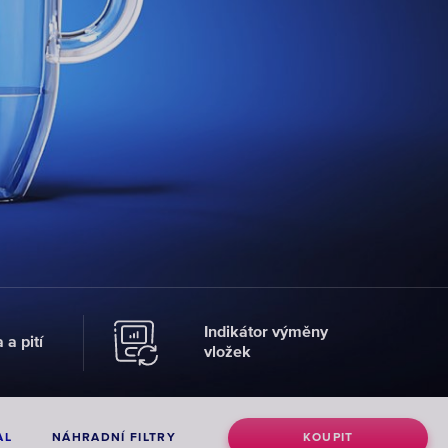
Filtrační
Vložky
Náhradní
láhve
pro
díly
kohoutkové
filtry
VYBRAT
NÁHRADNÍ
VYBRAT LÁHVE
VLOŽKY
VYBRAT
Indikátor výměny
 a pití
vložek
AL
NÁHRADNÍ FILTRY
KOUPIT