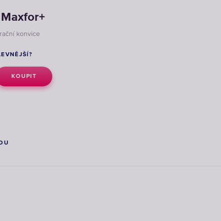
h Maxfor+
trační konvice
LEVNĚJŠÍ?
KOUPIT
DU