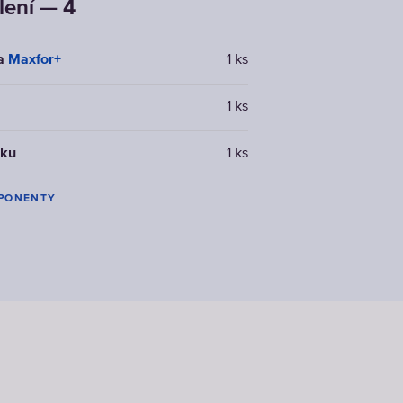
lení — 4
ka
Maxfor+
1 ks
1 ks
žku
1 ks
PONENTY