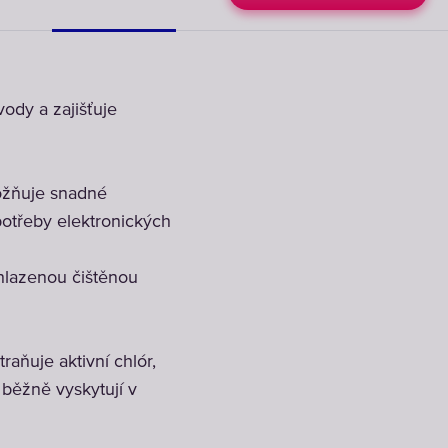
ody a zajišťuje
ožňuje snadné
potřeby elektronických
chlazenou čištěnou
aňuje aktivní chlór,
 běžně vyskytují v