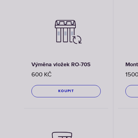
Výměna vložek RO-70S
Mont
600
KČ
150
KOUPIT