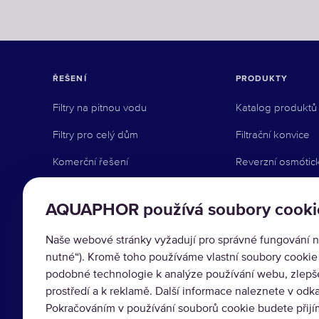
ŘEŠENÍ
PRODUKTY
Filtry na pitnou vodu
Katalog produktů
Filtry pro celý dům
Filtrační konvice
Komerční řešení
Reverzní osmótic
Průmyslová řešení
Pod dřez
AQUAPHOR používá soubory cooki
Kohoutkové syst
Naše webové stránky vyžadují pro správné fungování n
Předfiltrace
nutné“). Kromě toho používáme vlastní soubory cookie a
Příslušenství
podobné technologie k analýze používání webu, zlepše
prostředí a k reklamě. Další informace naleznete v odk
Změkčovače vod
Pokračováním v používání souborů cookie budete přij