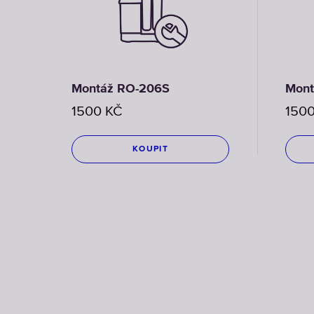
Montáž RO-206S
Mont
1500
KČ
150
KOUPIT