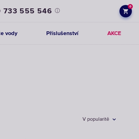
0
 733 555 546
e vody
Příslušenství
AKCE
Kohoutkové
Náhradní
Příslušenství
systémy
vložky
kávovarů
pro
mechanické
filtry
VYBRAT
VYBRAT
KOHOUTKOVÝ
NÁHRADNÍ
VYBRAT
FILTR
VLOŽKY
PŘÍSLUŠENSTVÍ
V popularitě