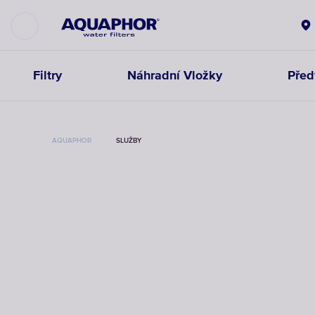
Filtry
Náhradní Vložky
Předf
AQUAPHOR
SLUŽBY