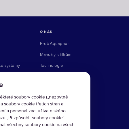
O NÁS
Proč Aquaphor
Manuály k filtrům
ké systémy
Technologie
Služba upomínky
e
émy
Kde koupit
ěkteré soubory cookie („nezbytně
Blog
 soubory cookie třetích stran a
ní a personalizaci uživatelského
azu „Přizpůsobit soubory cookie“.
y
ímat všechny soubory cookie na všech