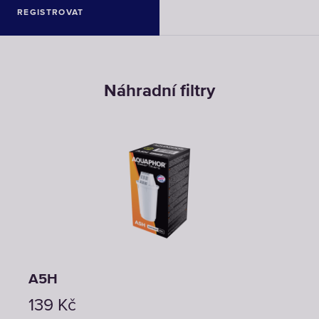
REGISTROVAT
Náhradní filtry
A5H
A5 
139
Kč
149