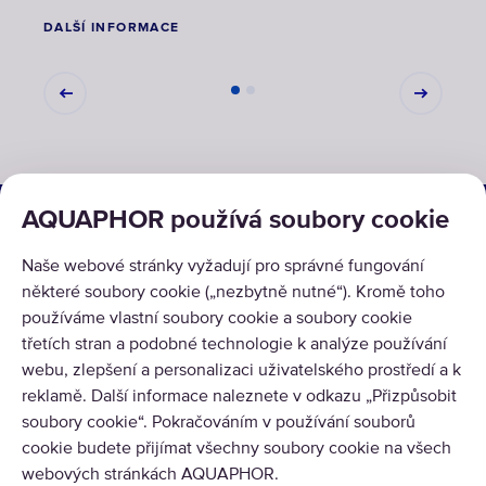
DALŠÍ INFORMACE
DALŠ
ŘEŠENÍ
AQUAPHOR používá soubory cookie
PRODUKTY
Naše webové stránky vyžadují pro správné fungování
některé soubory cookie („nezbytně nutné“). Kromě toho
O NÁS
používáme vlastní soubory cookie a soubory cookie
třetích stran a podobné technologie k analýze používání
webu, zlepšení a personalizaci uživatelského prostředí a k
reklamě. Další informace naleznete v odkazu „Přizpůsobit
soubory cookie“. Pokračováním v používání souborů
cookie budete přijímat všechny soubory cookie na všech
Copyright © 2026 AQUAPHOR.
webových stránkách AQUAPHOR.
Všechna práva vyhrazena.