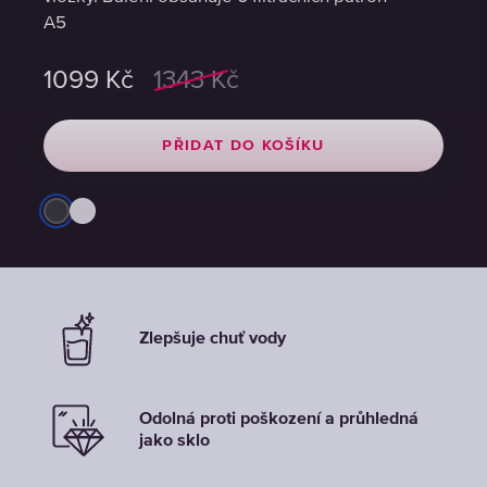
A5
A5
A5
1099
1099
1099
Kč
Kč
Kč
1343
1343
1343
Kč
Kč
Kč
PŘIDAT DO KOŠÍKU
PŘIDAT DO KOŠÍKU
PŘIDAT DO KOŠÍKU
Zlepšuje chuť vody
Odolná proti poškození a průhledná
jako sklo