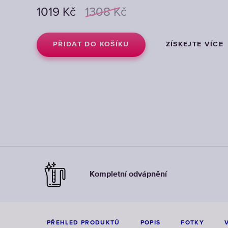
1019
1019
1019
Kč
Kč
Kč
1308
1308
1308
Kč
Kč
Kč
PŘIDAT DO KOŠÍKU
PŘIDAT DO KOŠÍKU
PŘIDAT DO KOŠÍKU
ZÍSKEJTE VÍCE
ZÍSKEJTE VÍCE
ZÍSKEJTE VÍCE
Kompletní odvápnění
PŘEHLED PRODUKTŮ
POPIS
FOTKY