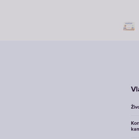
Vl
Živo
Kon
ka