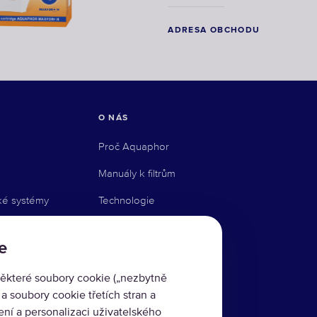
ADRESA OBCHODU
O NÁS
Proč Aquaphor
Manuály k filtrům
ké systémy
Technologie
Služba upomínky
e
émy
Kde koupit
ěkteré soubory cookie („nezbytně
Blog
 soubory cookie třetích stran a
ní a personalizaci uživatelského