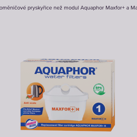
ntoměničové pryskyřice než modul Aquaphor Maxfor+ a M