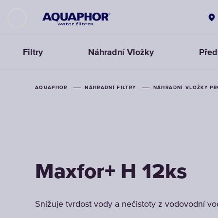
Filtry
Náhradní Vložky
Předf
AQUAPHOR
AQUAPHOR
AQUAPHOR
NÁHRADNÍ FILTRY
NÁHRADNÍ FILTRY
NÁHRADNÍ FILTRY
NÁHRADNÍ VLOŽKY PR
NÁHRADNÍ VLOŽKY PR
NÁHRADNÍ VLOŽKY PR
Maxfor+ H 12ks
Maxfor+ H 12ks
Maxfor+ H 12ks
Snižuje tvrdost vody a nečistoty z vodovodní vo
Snižuje tvrdost vody a nečistoty z vodovodní vo
Snižuje tvrdost vody a nečistoty z vodovodní vo