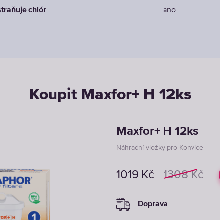
traňuje chlór
ano
Koupit Maxfor+ H 12ks
Maxfor+ H 12ks
Náhradní vložky pro Konvice
1019
Kč
1308
Kč
Doprava