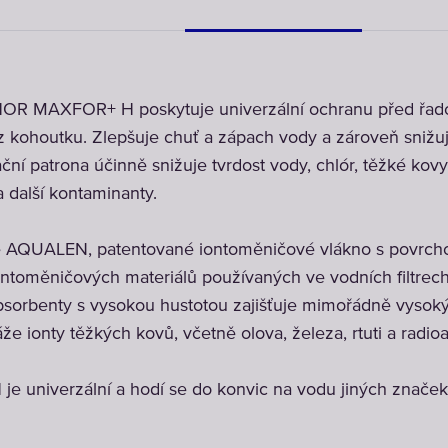
HOR MAXFOR+ H poskytuje univerzální ochranu před řado
z kohoutku. Zlepšuje chuť a zápach vody a zároveň snižuj
ní patrona účinně snižuje tvrdost vody, chlór, těžké kovy,
 další kontaminanty.
AQUALEN, patentované iontoměničové vlákno s povrcho
ontoměničových materiálů používaných ve vodních filtrech
sorbenty s vysokou hustotou zajišťuje mimořádně vysoký 
ionty těžkých kovů, včetně olova, železa, rtuti a radioa
 je univerzální a hodí se do konvic na vodu jiných znače