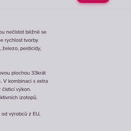
u nečistot běžně se
e rychlost tvorby
 železo, pesticidy,
vou plochou 33krát
. V kombinaci s extra
čisticí výkon.
ktivních izotopů.
k od výrobců z EU,