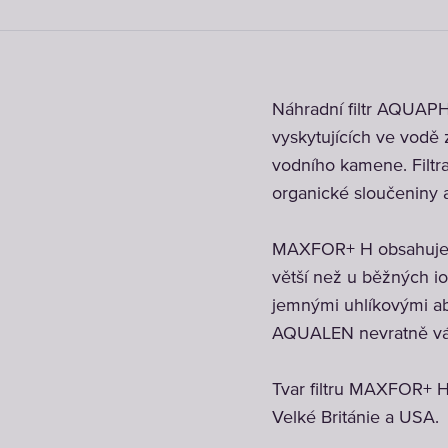
Náhradní filtr AQUAP
vyskytujících ve vodě 
vodního kamene. Filtrač
organické sloučeniny a
MAXFOR+ H obsahuje 
větší než u běžných i
jemnými uhlíkovými ab
AQUALEN nevratně váže 
Tvar filtru MAXFOR+ H
Velké Británie a USA.