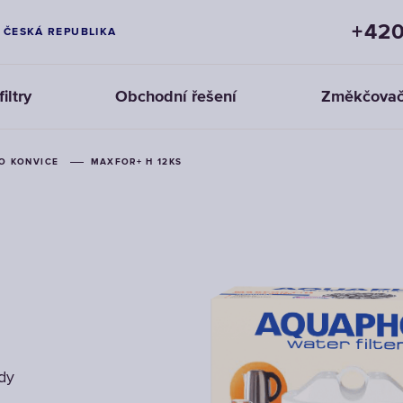
+420
ČESKÁ REPUBLIKA
iltry
Obchodní řešení
Změkčovač
O KONVICE
O KONVICE
O KONVICE
MAXFOR+ H 12KS
MAXFOR+ H 12KS
MAXFOR+ H 12KS
dy
dy
dy