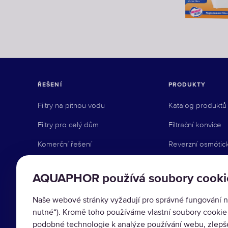
ŘEŠENÍ
PRODUKTY
Filtry na pitnou vodu
Katalog produktů
Filtry pro celý dům
Filtrační konvice
Komerční řešení
Reverzní osmótic
Průmyslová řešení
Pod dřez
AQUAPHOR používá soubory cooki
Kohoutkové syst
Naše webové stránky vyžadují pro správné fungování n
Předfiltrace
nutné“). Kromě toho používáme vlastní soubory cookie a
Příslušenství
podobné technologie k analýze používání webu, zlepše