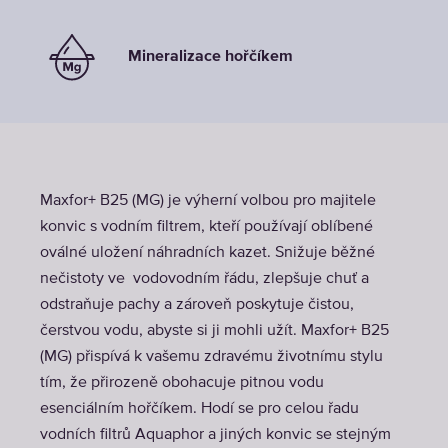
Mineralizace hořčíkem
Maxfor+ B25 (MG) je výherní volbou pro majitele
konvic s vodním filtrem, kteří používají oblíbené
oválné uložení náhradních kazet. Snižuje běžné
nečistoty ve vodovodním řádu, zlepšuje chuť a
odstraňuje pachy a zároveň poskytuje čistou,
čerstvou vodu, abyste si ji mohli užít. Maxfor+ B25
(MG) přispívá k vašemu zdravému životnímu stylu
tím, že přirozeně obohacuje pitnou vodu
esenciálním hořčíkem. Hodí se pro celou řadu
vodních filtrů Aquaphor a jiných konvic se stejným