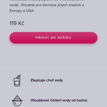
vodě. Vhodné pro Konvice jiných značek z
vodě. Vhodné pro Konvice jiných značek z
vodě. Vhodné pro Konvice jiných značek z
Evropy a USA
Evropy a USA
Evropy a USA
119
119
119
Kč
Kč
Kč
PŘIDAT DO KOŠÍKU
PŘIDAT DO KOŠÍKU
PŘIDAT DO KOŠÍKU
Zlepšuje chuť vody
Hloubkové čištění vody od toxinů