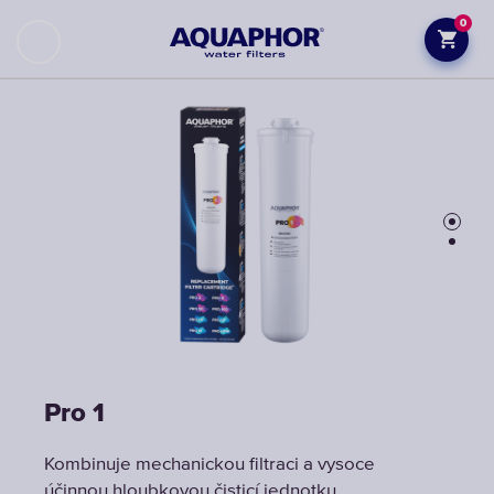
0
Pro 1
Pro 1
Kombinuje mechanickou filtraci a vysoce
Kombinuje mechanickou filtraci a vysoce
účinnou hloubkovou čisticí jednotku
účinnou hloubkovou čisticí jednotku