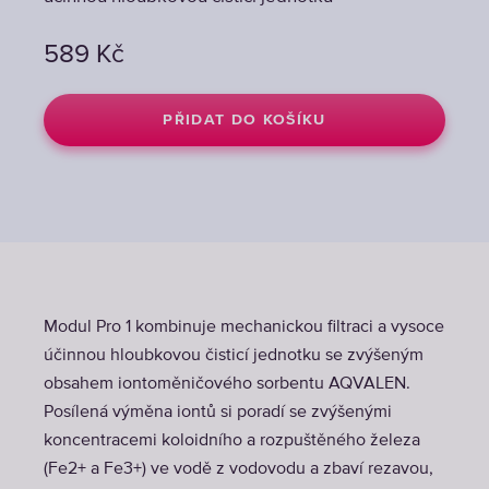
589
589
Kč
Kč
PŘIDAT DO KOŠÍKU
PŘIDAT DO KOŠÍKU
Modul Pro 1 kombinuje mechanickou filtraci a vysoce
účinnou hloubkovou čisticí jednotku se zvýšeným
obsahem iontoměničového sorbentu AQVALEN.
Posílená výměna iontů si poradí se zvýšenými
koncentracemi koloidního a rozpuštěného železa
(Fe2+ a Fe3+) ve vodě z vodovodu a zbaví rezavou,