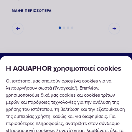
ΜΆΘΕ ΠΕΡΙΣΣΌΤΕΡΑ
ΜΆΘΕ
ΟΙΚΙΑΚΕΣ & ΕΠΑΓΓΕΛΜΑΤΙΚΕΣ ΛΥΣΕΙΣ
Η AQUAPHOR χρησιμοποιεί cookies
ΠΡΟΪΟΝΤΑ
Οι ιστότοποί μας απαιτούν ορισμένα cookies για να
ΣΧΕΤΙΚΑ ΜΕ ΕΜΑΣ
λειτουργήσουν σωστά ("Αναγκαία"). Επιπλέον,
χρησιμοποιούμε δικά μας cookies και cookies τρίτων
μερών και παρόμοιες τεχνολογίες για την ανάλυση της
χρήσης του ιστότοπου, τη βελτίωση και την εξατομίκευση
της εμπειρίας χρήστη, καθώς και για διαφημίσεις. Για
περισσότερες πληροφορίες, ανατρέξτε στον σύνδεσμο
Copyright © 2020 AQUAPHOR.
«Προσαρμογή cookies». Συνεχίζοντας, λαμβάνετε όλα τα