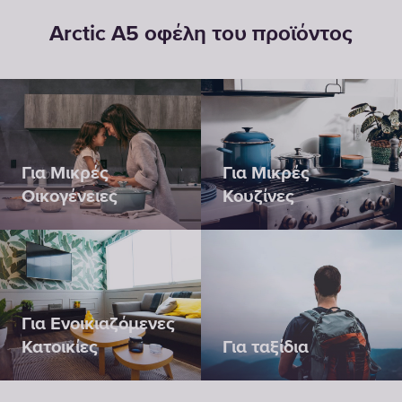
Arctic A5 οφέλη του προϊόντος
Για Μικρές
Για Μικρές
Οικογένειες
Κουζίνες
Για Ενοικιαζόμενες
Κατοικίες
Για ταξίδια