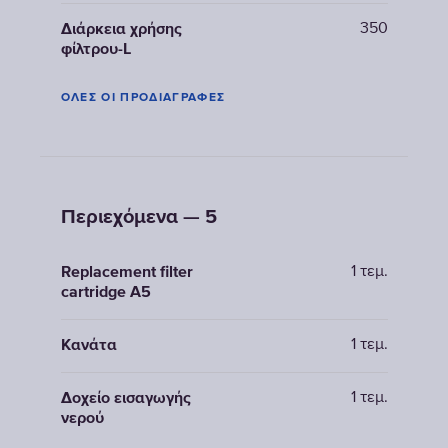
350
Διάρκεια χρήσης
φίλτρου-L
ΌΛΕΣ ΟΙ ΠΡΟΔΙΑΓΡΑΦΈΣ
Περιεχόμενα — 5
1 τεμ.
Replacement filter
cartridge A5
1 τεμ.
Κανάτα
1 τεμ.
Δοχείο εισαγωγής
νερού