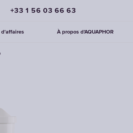
+33 1 56 03 66 63
 d'affaires
À propos d'AQUAPHOR
)
Cartouches
pour
la
préfiltration
CHOISIR DES
CARTOUCHES