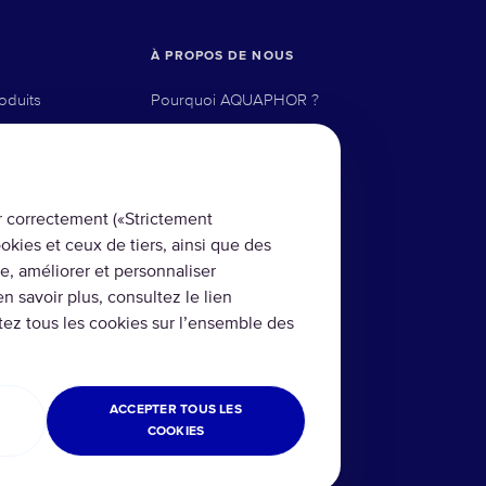
À PROPOS DE NOUS
oduits
Pourquoi AQUAPHOR ?
Les technologies
ose inverse
Où acheter
r correctement («Strictement
er
kies et ceux de tiers, ainsi que des
net
ite, améliorer et personnaliser
en savoir plus, consultez le lien
tez tous les cookies sur l’ensemble des
acement
ACCEPTER TOUS LES
COOKIES
ialité
Cookies