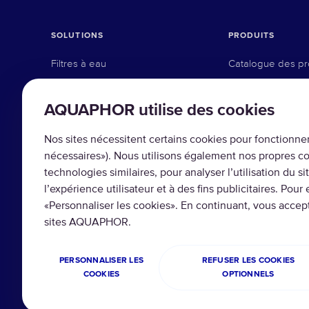
SOLUTIONS
PRODUITS
Filtres à eau
Catalogue des pr
Filtres pour l'ensemble de la
Carafes filtrantes
maison
AQUAPHOR utilise des cookies
Système de l'osm
Solutions commerciales
Nos sites nécessitent certains cookies pour fonctionne
Système sous-évi
Solutions industrielles
nécessaires»). Nous utilisons également nos propres coo
Systèmes de robi
technologies similaires, pour analyser l’utilisation du s
l’expérience utilisateur et à des fins publicitaires. Pour 
Pré-filtration
«Personnaliser les cookies». En continuant, vous accep
Filtres de rempl
sites AQUAPHOR.
PERSONNALISER LES
REFUSER LES COOKIES
COOKIES
OPTIONNELS
Copyright © 2026 AQUAPHOR.
Politique de confident
Tous droits réservés.