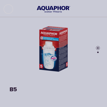
B5
B5