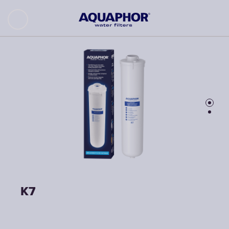
K7
K7