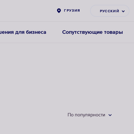
ГРУЗИЯ
РУССКИЙ
ения для бизнеса
Сопутствующие товары
Фильтры-
Картриджи
насадки
для
на
предфильтров
кран
ВЫБРАТЬ
ВЫБРАТЬ
НАСАДКИ НА
СМЕННЫЕ
КРАН
МОДУЛИ
По популярности