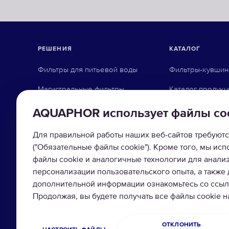
РЕШЕНИЯ
КАТАЛОГ
Фильтры для питьевой воды
Фильтры-кувши
Магистральные фильтры
Каталог продукц
Фильтры для организаций
Системы обратн
AQUAPHOR использует файлы co
Промышленная водоочистка
Фильтры под мо
Для правильной работы наших веб-сайтов требуютс
Насадки на кран
("Обязательные файлы cookie"). Кроме того, мы ис
файлы cookie и аналогичные технологии для анали
Магистральные 
персонализации пользовательского опыта, а также
дополнительной информации ознакомьтесь со ссылк
Умягчители вод
Продолжая, вы будете получать все файлы cookie 
Сменные модул
ОТКЛОНИТЬ