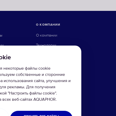
О КОМПАНИИ
ны
О компании
ии
Технологии
ого осмоса
Контакты
okie
йку
я некоторые файлы cookie
пользуем собственные и сторонние
за использования сайта, улучшения и
фильтры
 для рекламы. Для получения
ой "Настроить файлы cookie".
ы
на всех веб-сайтах AQUAPHOR.
и