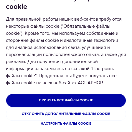
cookie
РЕШЕНИЯ
Для правильной работы наших веб-сайтов требуются
некоторые файлы cookie ("Обязательные файлы
КАТАЛОГ
cookie"). Кроме того, мы используем собственные и
сторонние файлы cookie и аналогичные технологии
О КОМПАНИИ
для анализа использования сайта, улучшения и
персонализации пользовательского опыта, а также для
рекламы. Для получения дополнительной
информации ознакомьтесь со ссылкой "Настроить
файлы cookie". Продолжая, вы будете получать все
файлы cookie на всех веб-сайтах AQUAPHOR.
© 2026 ООО Аквафор
Все права защищены
ГРУЗИЯ
ПРИНЯТЬ ВСЕ ФАЙЛЫ COOKIE
Политика конфиденциальности
ОТКЛОНИТЬ ДОПОЛНИТЕЛЬНЫЕ ФАЙЛЫ COOKIE
Условия использования сайта
НАСТРОИТЬ ФАЙЛЫ COOKIE
Cookies