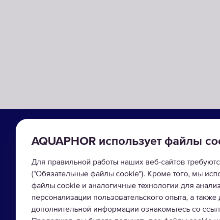
РЕШЕНИЯ
КАТАЛОГ
AQUAPHOR использует файлы co
Фильтры для питьевой воды
Каталог продукц
Для правильной работы наших веб-сайтов требуютс
Магистральные фильтры
Фильтры-кувши
("Обязательные файлы cookie"). Кроме того, мы ис
файлы cookie и аналогичные технологии для анали
Фильтры для организаций
Системы обратн
персонализации пользовательского опыта, а также
дополнительной информации ознакомьтесь со ссылк
Промышленная водоочистка
Фильтры под мо