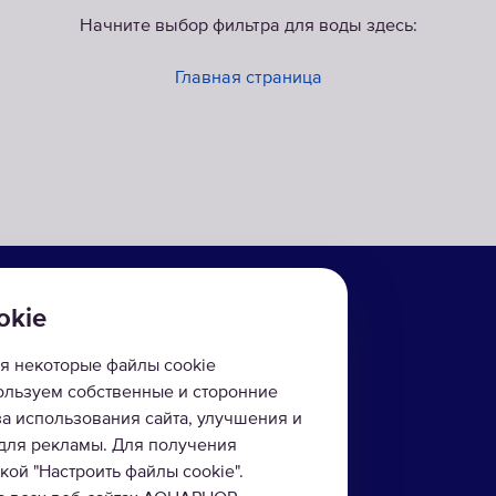
Начните выбор фильтра для воды здесь:
Главная страница
О КОМПАНИИ
okie
ии
О компании
я некоторые файлы cookie
ны
Технологии
пользуем собственные и сторонние
за использования сайта, улучшения и
ого осмоса
Сервис напоминаний
 для рекламы. Для получения
ой "Настроить файлы cookie".
йку
Где купить