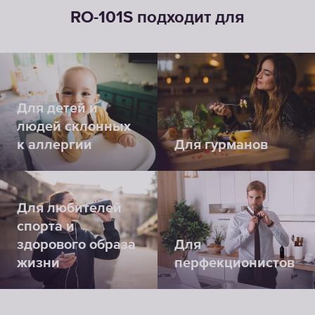
RO-101S подходит для
Для детей и
людей склонных
к аллергии
Для гурманов
Для любителей
спорта и
здорового образа
Для
жизни
перфекционистов