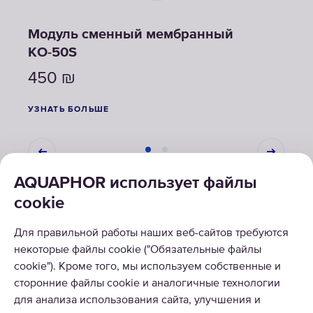
ез
Модуль сменный мембранный
Ком
KО-50S
мем
450
₪
55
УЗНАТЬ БОЛЬШЕ
УЗНА
AQUAPHOR использует файлы
cookie
РЕШЕНИЯ
Для правильной работы наших веб-сайтов требуются
некоторые файлы cookie ("Обязательные файлы
КАТАЛОГ
cookie"). Кроме того, мы используем собственные и
сторонние файлы cookie и аналогичные технологии
О КОМПАНИИ
для анализа использования сайта, улучшения и