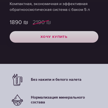
Компактная, экономичная и эффективная
Компактная, экономичная и эффективная
Компактная, экономичная и эффективная
обратноосмотическая система с баком 5 л
обратноосмотическая система с баком 5 л
обратноосмотическая система с баком 5 л
1890
1890
1890
₪
₪
₪
2190
2190
2190
₪
₪
₪
ХОЧУ КУПИТЬ
ХОЧУ КУПИТЬ
ХОЧУ КУПИТЬ
Без накипи и белого налета
Нормализация минерального
состава