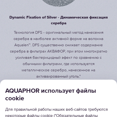
Dynamic Fixation of Silver - Динамическая фиксация
серебра
Технология DFS - оригинальный метод нанесения
ми
серебра в наиболее активной форме на волокна
вает
кол
Aqualen™. DFS существенно снижает содержание
й
серебра в фильтрах АКВАФОР, при этом многократно
ей
усиливая бактерицидный эфект по сравнению с
 у
обычными фильтрами, где используется
ово
металлическое серебро, нанесенное на
активаированный уголь."
AQUAPHOR использует файлы
cookie
РЕШЕНИЯ
Для правильной работы наших веб-сайтов требуются
некоторые файлы cookie ("Обязательные файлы