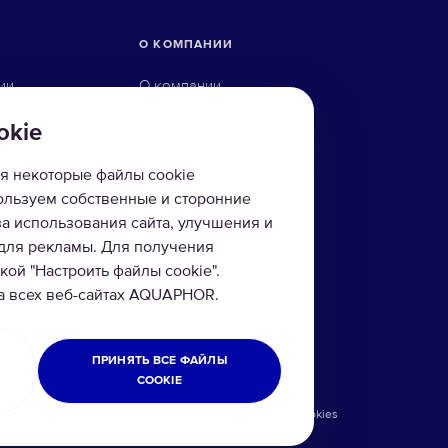
О КОМПАНИИ
ии
О компании
ны
Технологии
okie
ого осмоса
Контакты
я некоторые файлы cookie
йку
пользуем собственные и сторонние
за использования сайта, улучшения и
фильтры
 для рекламы. Для получения
ой "Настроить файлы cookie".
ы
на всех веб-сайтах AQUAPHOR.
и
ПРИНЯТЬ ВСЕ ФАЙЛЫ
COOKIE
циальности
Условия использования сайта
Cookies