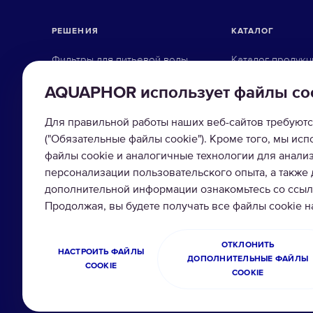
РЕШЕНИЯ
КАТАЛОГ
Фильтры для питьевой воды
Каталог продукц
Фильтры для организаций
Фильтры-кувши
AQUAPHOR использует файлы co
Коттеджное оборудование
Системы обратн
Для правильной работы наших веб-сайтов требуютс
Промышленная водоочистка
Фильтры под мо
("Обязательные файлы cookie"). Кроме того, мы ис
файлы cookie и аналогичные технологии для анали
Магистральные 
персонализации пользовательского опыта, а также
дополнительной информации ознакомьтесь со ссылк
Умягчители вод
Продолжая, вы будете получать все файлы cookie 
Сменные модул
ОТКЛОНИТЬ
НАСТРОИТЬ ФАЙЛЫ
ДОПОЛНИТЕЛЬНЫЕ ФАЙЛЫ
COOKIE
COOKIE
© 2026 ООО Аквафор
Политика конфиден
Все права защищены