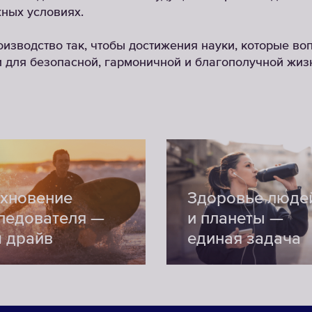
ных условиях.
изводство так, чтобы достижения науки, которые в
и для безопасной, гармоничной и благополучной жи
хновение
Здоровье люде
ледователя —
и планеты —
 драйв
единая задача