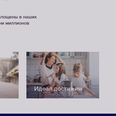
оплощены в наших
зни миллионов
й
Идеал достижим