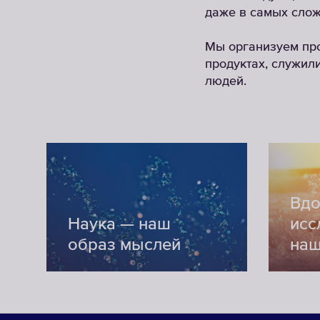
даже в самых слож
Мы организуем про
продуктах, служил
людей.
Вдо
Наука — наш
исс
образ мыслей
наш