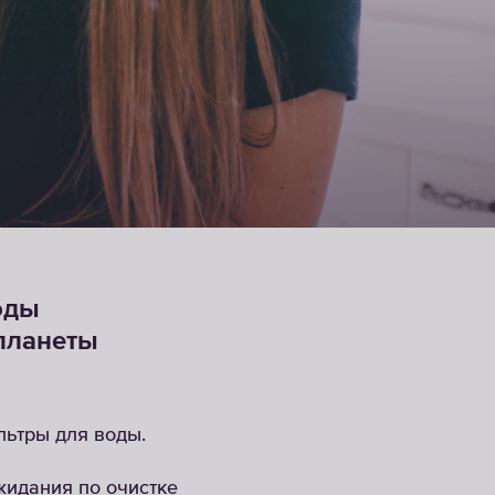
Картриджи
для
фильтров-
насадок
ВЫБРАТЬ
СМЕННЫЕ
МОДУЛИ
оды
планеты
льтры для воды.
жидания по очистке