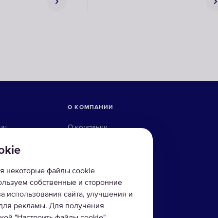
О КОМПАНИИ
ии
О компании
ны
Технологии
okie
ого осмоса
Контакты
я некоторые файлы cookie
йку
пользуем собственные и сторонние
за использования сайта, улучшения и
фильтры
 для рекламы. Для получения