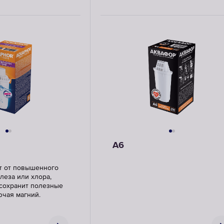
A6
т от повышенного
леза или хлора,
 сохранит полезные
ючая магний.