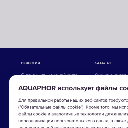
РЕШЕНИЯ
КАТАЛОГ
Фильтры для питьевой воды
Каталог продукц
Фильтры для организаций
Фильтры-кувши
AQUAPHOR использует файлы co
Коттеджное оборудование
Системы обратн
Для правильной работы наших веб-сайтов требуютс
Промышленная водоочистка
Фильтры под мо
("Обязательные файлы cookie"). Кроме того, мы ис
файлы cookie и аналогичные технологии для анали
Магистральные 
персонализации пользовательского опыта, а также