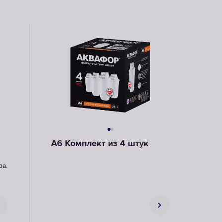
Картриджи
для
фильтров-
насадок
ВЫБРАТЬ
СМЕННЫЕ
МОДУЛИ
А6 Комплект из 4 штук
а.