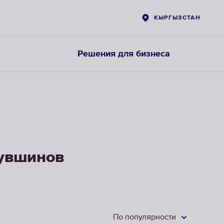
КЫРГЫЗСТАН
Решения для бизнеса
Картриджи
для
предфильтров
кувшинов
ВЫБРАТЬ
СМЕННЫЕ
МОДУЛИ
По популярности