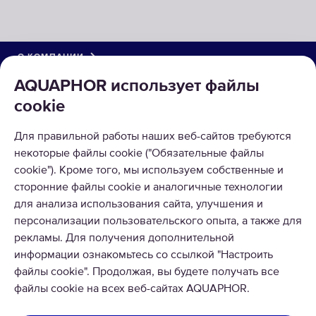
О КОМПАНИИ
AQUAPHOR использует файлы
КАТАЛОГ
cookie
РЕШЕНИЯ
Для правильной работы наших веб-сайтов требуются
некоторые файлы cookie ("Обязательные файлы
ВОЗВРАТ ТОВАРА
cookie"). Кроме того, мы используем собственные и
сторонние файлы cookie и аналогичные технологии
для анализа использования сайта, улучшения и
персонализации пользовательского опыта, а также для
рекламы. Для получения дополнительной
Copyright © 2026 AQUAPHOR.
информации ознакомьтесь со ссылкой "Настроить
AQUAPHOR International OÜ Tel: +370 606 84763 Email:
файлы cookie". Продолжая, вы будете получать все
parduotuve@aquaphor.com Adresas: Ukmergės g. 219, Business centre
файлы cookie на всех веб-сайтах AQUAPHOR.
U219, 07156 Vilnius. Visos teisės saugomos.
ЛИТВА