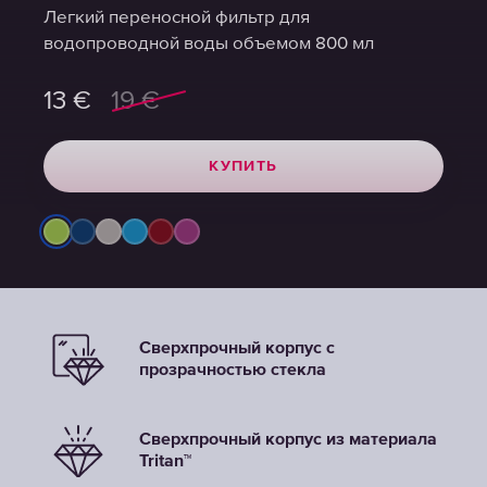
Легкий переносной фильтр для
Легкий переносной фильтр для
водопроводной воды объемом 800 мл
водопроводной воды объемом 800 мл
13
13
€
€
19
19
€
€
КУПИТЬ
КУПИТЬ
Сверхпрочный корпус с
прозрачностью стекла
Сверхпрочный корпус из материала
Tritan™