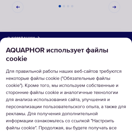
О КОМПАНИИ
AQUAPHOR использует файлы
КАТАЛОГ
cookie
РЕШЕНИЯ
Для правильной работы наших веб-сайтов требуются
некоторые файлы cookie ("Обязательные файлы
ВОЗВРАТ ТОВАРА
cookie"). Кроме того, мы используем собственные и
сторонние файлы cookie и аналогичные технологии
для анализа использования сайта, улучшения и
персонализации пользовательского опыта, а также для
рекламы. Для получения дополнительной
информации ознакомьтесь со ссылкой "Настроить
Copyright © 2026 AQUAPHOR.
AQUAPHOR International OÜ Tel: +370 606 84763 Email:
файлы cookie". Продолжая, вы будете получать все
parduotuve@aquaphor.com Adresas: Ukmergės g. 219, Business centre