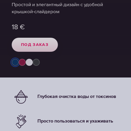
Простой и элегантный дизайн с удобной
Простой и элегантный дизайн с удобной
Простой и элегантный дизайн с удобной
крышкой-слайдером
крышкой-слайдером
крышкой-слайдером
18
18
18
€
€
€
ПОД ЗАКАЗ
ПОД ЗАКАЗ
ПОД ЗАКАЗ
Глубокая очистка воды от токсинов
Просто пользоваться и ухаживать