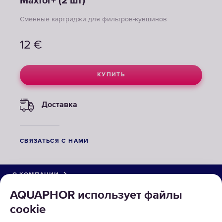
Maxfor+ (2 шт)
Сменные картриджи для фильтров-кувшинов
12
€
КУПИТЬ
Доставка
СВЯЗАТЬСЯ С НАМИ
О КОМПАНИИ
AQUAPHOR использует файлы
КАТАЛОГ
cookie
РЕШЕНИЯ