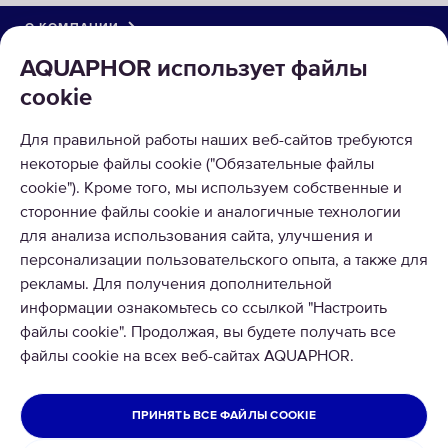
О КОМПАНИИ
AQUAPHOR использует файлы
КАТАЛОГ
cookie
РЕШЕНИЯ
Для правильной работы наших веб-сайтов требуются
некоторые файлы cookie ("Обязательные файлы
ВОЗВРАТ ТОВАРА
cookie"). Кроме того, мы используем собственные и
сторонние файлы cookie и аналогичные технологии
для анализа использования сайта, улучшения и
персонализации пользовательского опыта, а также для
рекламы. Для получения дополнительной
Copyright © 2026 AQUAPHOR.
информации ознакомьтесь со ссылкой "Настроить
AQUAPHOR International OÜ Tel: +370 606 84763 Email:
файлы cookie". Продолжая, вы будете получать все
parduotuve@aquaphor.com Adresas: Ukmergės g. 219, Business centre
файлы cookie на всех веб-сайтах AQUAPHOR.
U219, 07156 Vilnius. Visos teisės saugomos.
ЛИТВА
ПРИНЯТЬ ВСЕ ФАЙЛЫ COOKIE
Политика конфиденциальности