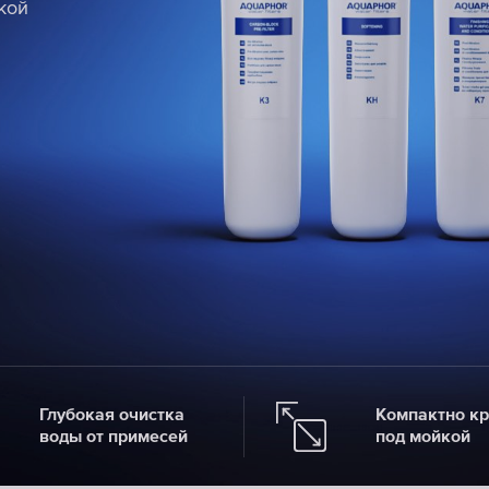
кой
кой
кой
Е
Е
Е
Глубокая очистка
Компактно кр
воды от примесей
под мойкой