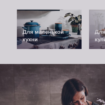
Для маленькой
Для
кухни
кул