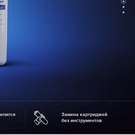
Картриджи
для
фильтров-
насадок
ВЫБРАТЬ
СМЕННЫЕ
МОДУЛИ
епится
Замена картриджей
без инструментов