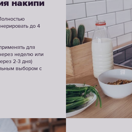
ия накипи
Полностью
нерировать до 4
 применять для
 через неделю или
ерез 2-3 дня)
альным выбором с