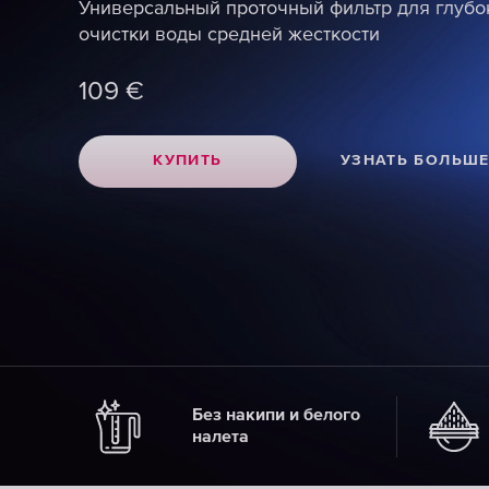
Универсальный проточный фильтр для глубо
Универсальный проточный фильтр для глубо
Универсальный проточный фильтр для глубо
очистки воды средней жесткости
очистки воды средней жесткости
очистки воды средней жесткости
109
109
109
€
€
€
КУПИТЬ
КУПИТЬ
КУПИТЬ
УЗНАТЬ БОЛЬШ
УЗНАТЬ БОЛЬШ
УЗНАТЬ БОЛЬШ
Без накипи и белого
налета