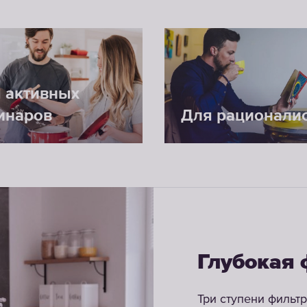
 активных
инаров
Для рационали
Глубокая
Три ступени фильт