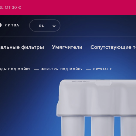
Е ОТ 30 €
ЛИТВА
RU
ральные фильтры
Умягчители
Сопутствующие 
ОДЫ ПОД МОЙКУ
ОДЫ ПОД МОЙКУ
ОДЫ ПОД МОЙКУ
ФИЛЬТРЫ ПОД МОЙКУ
ФИЛЬТРЫ ПОД МОЙКУ
ФИЛЬТРЫ ПОД МОЙКУ
CRYSTAL H
CRYSTAL H
CRYSTAL H