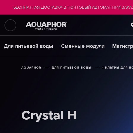
БЕСПЛАТНАЯ ДОСТАВКА В ПОЧТОВЫЙ АВТОМАТ ПРИ ЗАКАЗ
Для питьевой воды
Сменные модули
Магист
AQUAPHOR
AQUAPHOR
AQUAPHOR
ДЛЯ ПИТЬЕВОЙ ВОДЫ
ДЛЯ ПИТЬЕВОЙ ВОДЫ
ДЛЯ ПИТЬЕВОЙ ВОДЫ
ФИЛЬТРЫ ДЛЯ В
ФИЛЬТРЫ ДЛЯ В
ФИЛЬТРЫ ДЛЯ В
Crystal H
Crystal H
Crystal H