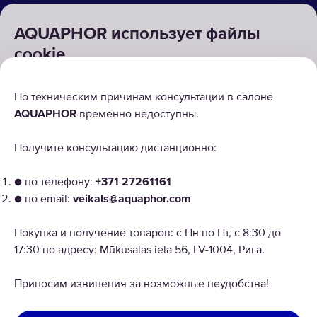
РЕШЕНИЯ
AQUAPHOR использует файлы
cookie
ВОЗВРАТ ТОВАРА
Для правильной работы наших веб-сайтов требуются
По техническим причинам консультации в салоне
некоторые файлы cookie ("Обязательные файлы
AQUAPHOR
временно недоступны.
cookie"). Кроме того, мы используем собственные и
сторонние файлы cookie и аналогичные технологии
Получите консультацию дистанционно:
для анализа использования сайта, улучшения и
персонализации пользовательского опыта, а также для
● по телефону:
+371 27261161
рекламы. Для получения дополнительной
● по email:
veikals@aquaphor.com
информации ознакомьтесь со ссылкой "Настроить
Copyright © 2026 AQUAPHOR.
Aquaphor International OU, filiāle Tel: +37168200886 Email:
файлы cookie". Продолжая, вы будете получать все
veikals@aquaphor.com Adrese: Mūkusalas iela 56, Rīga, LV-1004. Visas
Покупка и получение товаров: с Пн по Пт, с 8:30 до
файлы cookie на всех веб-сайтах AQUAPHOR.
tiesības aizsargātas.
17:30 по адресу: Mūkusalas iela 56, LV-1004, Рига.
ЛАТВИЯ
ПРИНЯТЬ ВСЕ ФАЙЛЫ COOKIE
Приносим извинения за возможные неудобства!
Политика конфиденциальности
Условия использования сайта
ОТКЛОНИТЬ ДОПОЛНИТЕЛЬНЫЕ ФАЙЛЫ COOKIE