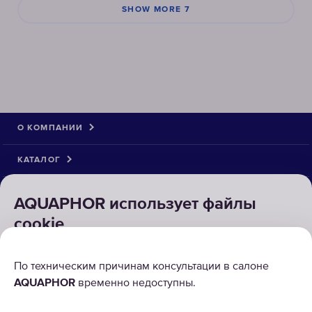
SHOW MORE 7
О КОМПАНИИ
КАТАЛОГ
РЕШЕНИЯ
AQUAPHOR использует файлы
cookie
ВОЗВРАТ ТОВАРА
Для правильной работы наших веб-сайтов требуются
По техническим причинам консультации в салоне
некоторые файлы cookie ("Обязательные файлы
AQUAPHOR
временно недоступны.
cookie"). Кроме того, мы используем собственные и
сторонние файлы cookie и аналогичные технологии