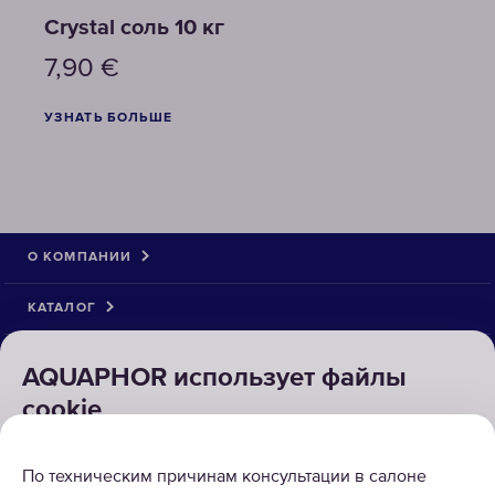
Crystal соль 10 кг
7,90
€
УЗНАТЬ БОЛЬШЕ
О КОМПАНИИ
КАТАЛОГ
РЕШЕНИЯ
AQUAPHOR использует файлы
cookie
ВОЗВРАТ ТОВАРА
Для правильной работы наших веб-сайтов требуются
По техническим причинам консультации в салоне
некоторые файлы cookie ("Обязательные файлы