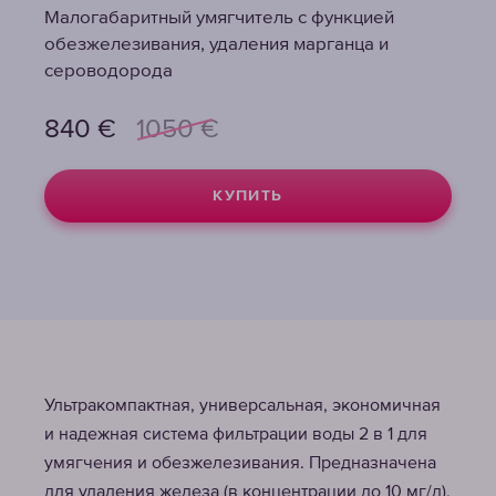
Малогабаритный умягчитель с функцией
Малогабаритный умягчитель с функцией
Малогабаритный умягчитель с функцией
обезжелезивания, удаления марганца и
обезжелезивания, удаления марганца и
обезжелезивания, удаления марганца и
сероводорода
сероводорода
сероводорода
840
840
840
€
€
€
1050
1050
1050
€
€
€
КУПИТЬ
КУПИТЬ
КУПИТЬ
Ультракомпактная, универсальная, экономичная
и надежная система фильтрации воды 2 в 1 для
умягчения и обезжелезивания. Предназначена
для удаления железа (в концентрации до 10 мг/л),