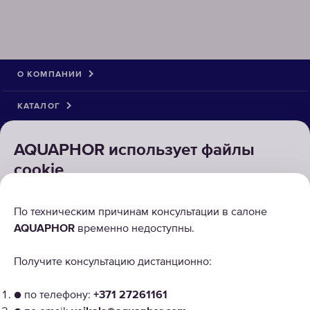
О КОМПАНИИ
КАТАЛОГ
РЕШЕНИЯ
AQUAPHOR использует файлы
cookie
ВОЗВРАТ ТОВАРА
Для правильной работы наших веб-сайтов требуются
По техническим причинам консультации в салоне
некоторые файлы cookie ("Обязательные файлы
AQUAPHOR
временно недоступны.
cookie"). Кроме того, мы используем собственные и
сторонние файлы cookie и аналогичные технологии
Получите консультацию дистанционно:
для анализа использования сайта, улучшения и
персонализации пользовательского опыта, а также для
● по телефону:
+371 27261161
рекламы. Для получения дополнительной