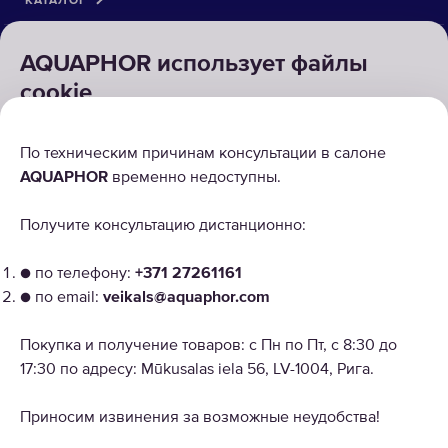
КАТАЛОГ
РЕШЕНИЯ
AQUAPHOR использует файлы
cookie
ВОЗВРАТ ТОВАРА
Для правильной работы наших веб-сайтов требуются
По техническим причинам консультации в салоне
некоторые файлы cookie ("Обязательные файлы
AQUAPHOR
временно недоступны.
cookie"). Кроме того, мы используем собственные и
сторонние файлы cookie и аналогичные технологии
Получите консультацию дистанционно:
для анализа использования сайта, улучшения и
персонализации пользовательского опыта, а также для
● по телефону:
+371 27261161
рекламы. Для получения дополнительной
● по email:
veikals@aquaphor.com
Copyright © 2026 AQUAPHOR.
информации ознакомьтесь со ссылкой "Настроить
Aquaphor International OU, filiāle Tel: +37168200886 Email:
файлы cookie". Продолжая, вы будете получать все
veikals@aquaphor.com Adrese: Mūkusalas iela 56, Rīga, LV-1004. Visas
Покупка и получение товаров: с Пн по Пт, с 8:30 до
файлы cookie на всех веб-сайтах AQUAPHOR.
tiesības aizsargātas.
17:30 по адресу: Mūkusalas iela 56, LV-1004, Рига.
ЛАТВИЯ
ПРИНЯТЬ ВСЕ ФАЙЛЫ COOKIE
Приносим извинения за возможные неудобства!
Политика конфиденциальности