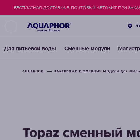
БЕСПЛАТНАЯ ДОСТАВКА В ПОЧТОВЫЙ АВТОМАТ ПРИ ЗАКАЗ
Л
Для питьевой воды
Сменные модули
Магист
AQUAPHOR
AQUAPHOR
КАРТРИДЖИ И СМЕННЫЕ МОДУЛИ ДЛЯ ФИЛ
КАРТРИДЖИ И СМЕННЫЕ МОДУЛИ ДЛЯ ФИЛ
Topaz cменный м
Topaz cменный м