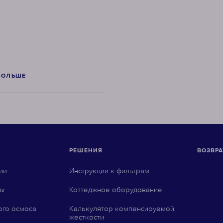
БОЛЬШЕ
РЕШЕНИЯ
ВОЗВРА
ии
Инструкции к фильтрам
ны
Коттеджное оборудование
ого осмоса
Калькулятор компенсируемой
жесткости