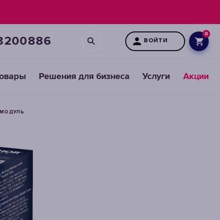
0
8200886
ВОЙТИ
товары
Решения для бизнеса
Услуги
Акции
 МОДУЛЬ
 МОДУЛЬ
Картриджи
для
предфильтров
ВЫБРАТЬ
СМЕННЫЕ
МОДУЛИ