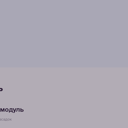
ь
 модуль
асадок