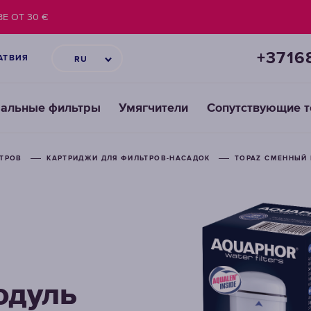
Е ОТ 30 €
+3716
АТВИЯ
RU
ральные фильтры
Умягчители
Сопутствующие 
ЬТРОВ
ЬТРОВ
КАРТРИДЖИ ДЛЯ ФИЛЬТРОВ-НАСАДОК
КАРТРИДЖИ ДЛЯ ФИЛЬТРОВ-НАСАДОК
TOPAZ CМЕННЫЙ
TOPAZ CМЕННЫЙ
одуль
одуль