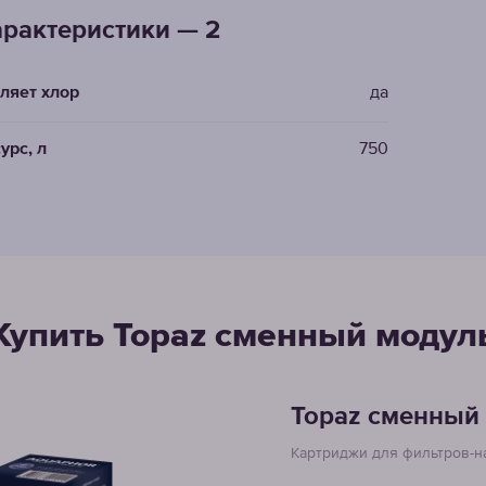
рактеристики — 2
ляет хлор
да
урс, л
750
Купить Topaz cменный модул
Topaz cменный
Картриджи для фильтров-н