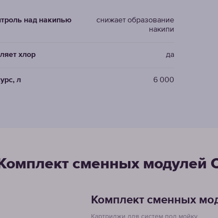
троль над накипью
снижает образование
накипи
ляет хлор
да
урс, л
6 000
Комплект сменных модулей C
Комплект сменных мод
Картриджи для систем под мойку