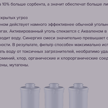
 10% больше сорбента, а значит обеспечат больше ли
 скрытых угроз
ном действует намного эффективнее обычной угольн
огах. Активированный уголь спекается с Акваленом в 
водит воду. Синергия смеси значительно превышает 
ности. В результате, фильтр способен максимально ис
ть воду от токсичных загрязнителей, необратимо уд
юминий, хлор, органические и хлорорганические сое
ены, мутагены.