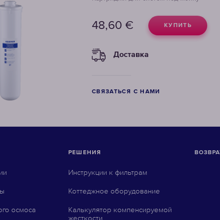
48,60
€
КУПИТЬ
Доставка
СВЯЗАТЬСЯ С НАМИ
РЕШЕНИЯ
ВОЗВРА
ии
Инструкции к фильтрам
ны
Коттеджное оборудование
ого осмоса
Калькулятор компенсируемой
жесткости