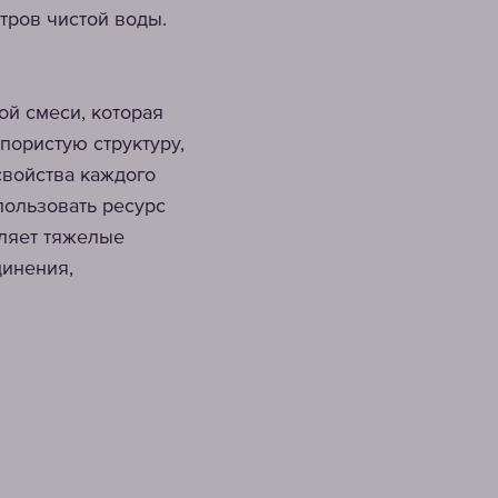
тров чистой воды.
ой смеси, которая
пористую структуру,
свойства каждого
пользовать ресурс
аляет тяжелые
динения,