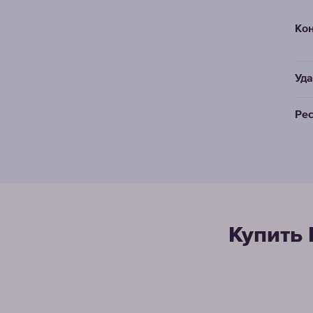
Кон
Уда
Рес
Купить 