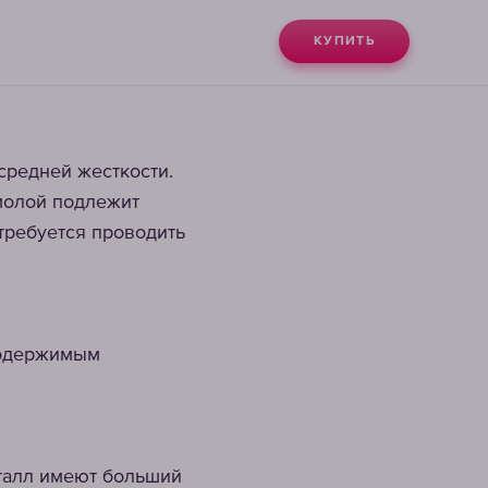
КУПИТЬ
средней жесткости.
молой подлежит
требуется проводить
 содержимым
сталл имеют больший