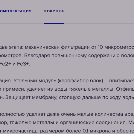
КОМПЛЕКТАЦИЯ
ПОКУПКА
 два этапа: механическая фильтрация от 10 микрометр
крометров. Благодаря повышенному содержанию вол
Fe2+ и Fe3+.
рация. Угольный модуль (карбфайбер блок) – впитывае
 примеси, удаляет из воды тяжелые металлы. Отфил
н. Защищает мембрану, стоящую дальше по ходу воды
полностью удаляет даже очень малые количества вре
лор, тяжелые металлы и органические соединения. М
 микрочастицы размером более 0,1 микрона и обеспе