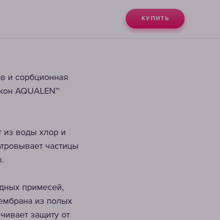
КУПИТЬ
ов и сорбционная
окон AQUALEN™
т из воды хлор и
ьтровывает частицы
.
дных примесей,
ембрана из полых
чивает защиту от