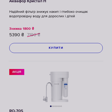
Аквафор Кристал Н
Надійний фільтр знижує накип і глибоко очищає
водопровідну воду для дорослих і дітей
Знижка
1800
₴
5390
₴
7190
₴
КУПИТИ
АКЦІЯ
RO-70S