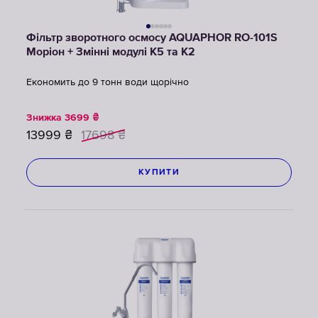
Фільтр зворотного осмосу AQUAPHOR RO-101S
Моріон + Змінні модулі K5 та К2
Економить до 9 тонн води щорічно
Знижка
3699
₴
13999
₴
17698
₴
КУПИТИ