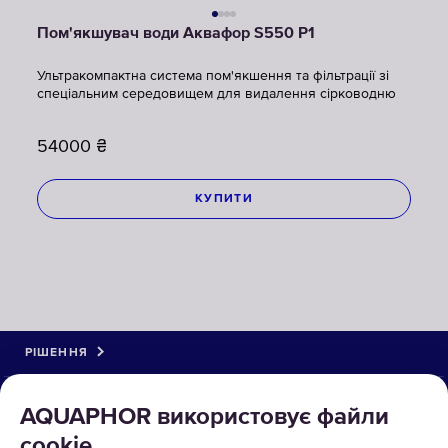
Пом'якшувач води Аквафор S550 P1
Ультракомпактна система пом'якшення та фільтрації зі
спеціальним середовищем для видалення сірководню
54000
₴
КУПИТИ
РІШЕННЯ
КАТАЛОГ
AQUAPHOR використовує файли
cookie
ПРО КОМПАНІЮ