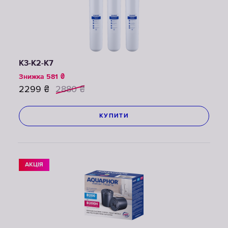
К3-К2-К7
Знижка
581
₴
2299
₴
2880
₴
КУПИТИ
АКЦІЯ