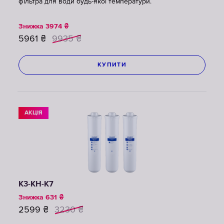
фільтра для води будь-якої температури.
Знижка
3974
₴
5961
₴
9935
₴
КУПИТИ
АКЦІЯ
К3-КН-К7
Знижка
631
₴
2599
₴
3230
₴