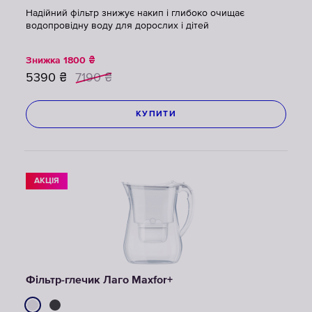
Надійний фільтр знижує накип і глибоко очищає
водопровідну воду для дорослих і дітей
Знижка
1800
₴
5390
₴
7190
₴
КУПИТИ
АКЦІЯ
Фільтр-глечик Лаго Maxfor+