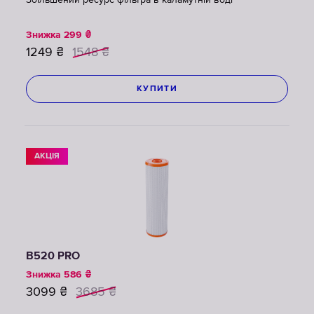
Збільшений ресурс фільтра в каламутній воді
Знижка
299
₴
1249
₴
1548
₴
КУПИТИ
АКЦІЯ
B520 PRO
Знижка
586
₴
3099
₴
3685
₴