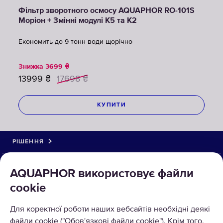
Фільтр зворотного осмосу AQUAPHOR RO-101S
Моріон + Змінні модулі K5 та К2
Економить до 9 тонн води щорічно
Знижка
3699
₴
13999
₴
17698
₴
КУПИТИ
РІШЕННЯ
КАТАЛОГ
AQUAPHOR використовує файли
cookie
ПРО КОМПАНІЮ
Для коректної роботи наших вебсайтів необхідні деякі
МОЖНА РОЗРАХОВУВАТИСЯ
файли cookie ("Обов'язкові файли cookie"). Крім того,