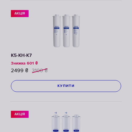
АКЦІЯ
К5-КН-К7
Знижка
601
₴
2499
₴
3100
₴
КУПИТИ
АКЦІЯ