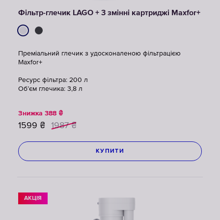
Фільтр-глечик LAGO + 3 змінні картриджі Maxfor+
Преміальний глечик з удосконаленою фільтрацією
Maxfor+
Ресурс фільтра: 200 л
Обʼєм глечика: 3,8 л
Знижка
388
₴
1599
₴
1987
₴
КУПИТИ
АКЦІЯ