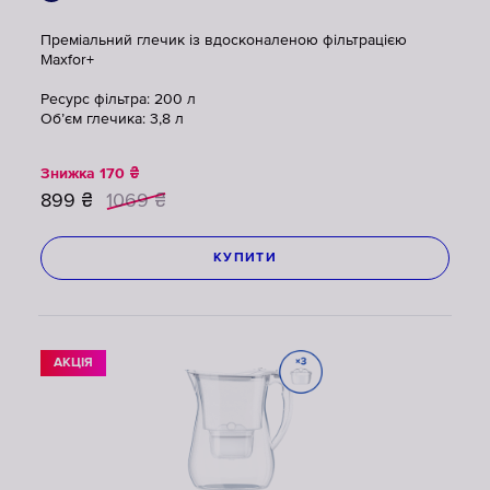
Преміальний глечик із вдосконаленою фільтрацією
Maxfor+
Ресурс фільтра: 200 л
Об’єм глечика: 3,8 л
Знижка
170
₴
899
₴
1069
₴
КУПИТИ
АКЦІЯ