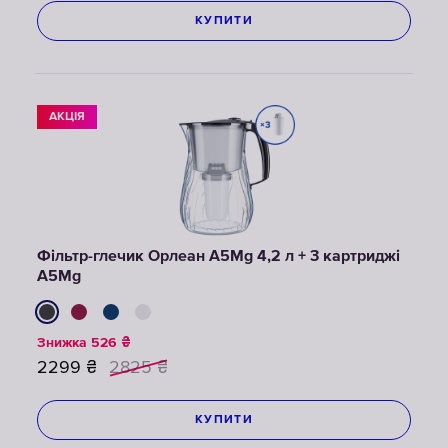
КУПИТИ
АКЦІЯ
Фільтр-глечик Орлеан А5Mg 4,2 л + 3 картриджі
А5Mg
Знижка
526
₴
2299
₴
2825
₴
КУПИТИ