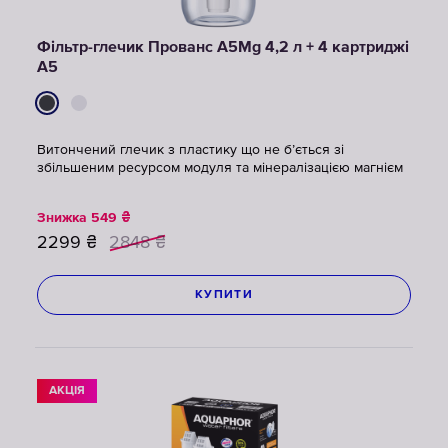
Фільтр-глечик Прованс А5Mg 4,2 л + 4 картриджі
А5
Витончений глечик з пластику що не б’ється зі
збільшеним ресурсом модуля та мінералізацією магнієм
Знижка
549
₴
2299
₴
2848
₴
КУПИТИ
АКЦІЯ