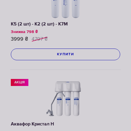
К5 (2 шт) - К2 (2 шт) - К7М
Знижка
798
₴
3999
₴
4797
₴
КУПИТИ
АКЦІЯ
Аквафор Кристал Н