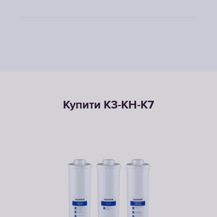
Купити К3-КН-К7