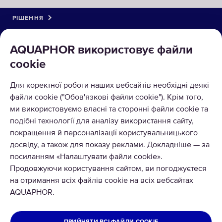
РІШЕННЯ
КАТАЛОГ
AQUAPHOR використовує файли
cookie
ПРО КОМПАНІЮ
Для коректної роботи наших вебсайтів необхідні деякі
МОЖНА РОЗРАХОВУВАТИСЯ
файли cookie ("Обов'язкові файли cookie"). Крім того,
ми використовуємо власні та сторонні файли cookie та
подібні технології для аналізу використання сайту,
покращення й персоналізації користувальницького
досвіду, а також для показу реклами. Докладніше — за
посиланням «Налаштувати файли cookie».
Продовжуючи користування сайтом, ви погоджуєтеся
ТОВ Аквафор
на отримання всіх файлів cookie на всіх вебсайтах
Всі права захищені
AQUAPHOR.
УКРАЇНА