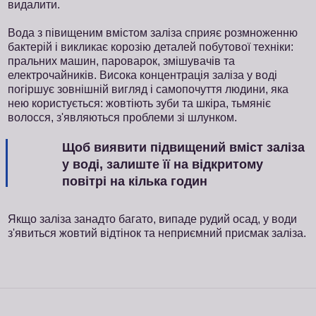
видалити.
Вода з півищеним вмістом заліза сприяє розмноженню
бактерій і викликає корозію деталей побутової техніки:
пральних машин, пароварок, змішувачів та
електрочайників. Висока концентрація заліза у воді
погіршує зовнішній вигляд і самопочуття людини, яка
нею користується: жовтіють зуби та шкіра, тьмяніє
волосся, з'являються проблеми зі шлунком.
Щоб виявити підвищений вміст заліза
у воді, залиште її на відкритому
повітрі на кілька годин
Якщо заліза занадто багато, випаде рудий осад, у води
з'явиться жовтий відтінок та неприємний присмак заліза.