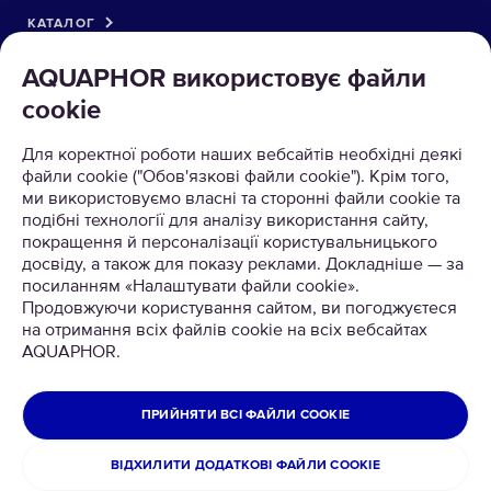
КАТАЛОГ
AQUAPHOR використовує файли
ПРО КОМПАНІЮ
cookie
МОЖНА РОЗРАХОВУВАТИСЯ
Для коректної роботи наших вебсайтів необхідні деякі
файли cookie ("Обов'язкові файли cookie"). Крім того,
ми використовуємо власні та сторонні файли cookie та
подібні технології для аналізу використання сайту,
покращення й персоналізації користувальницького
досвіду, а також для показу реклами. Докладніше — за
посиланням «Налаштувати файли cookie».
Продовжуючи користування сайтом, ви погоджуєтеся
ТОВ Аквафор
на отримання всіх файлів cookie на всіх вебсайтах
Всі права захищені
AQUAPHOR.
УКРАЇНА
ПРИЙНЯТИ ВСІ ФАЙЛИ COOKIE
Політика конфіденційності
Офіційна заява Aquaphor Україна
Умови використання сайту
ВІДХИЛИТИ ДОДАТКОВІ ФАЙЛИ COOKIE
Повернення та обмін товару