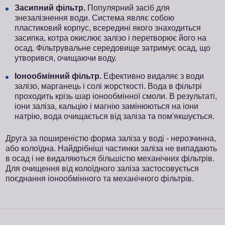
Засипний фільтр.
Популярний засіб для
знезалізнення води. Система являє собою
пластиковий корпус, всередині якого знаходиться
засипка, котра окислює залізо і перетворює його на
осад. Фільтрувальне середовище затримує осад, що
утворився, очищаючи воду.
Іонообмінний фільтр.
Ефективно видаляє з води
залізо, марганець і солі жорсткості. Вода в фільтрі
проходить крізь шар іонообмінної смоли. В результаті,
іони заліза, кальцію і магнію замінюються на іони
натрію, вода очищається від заліза та пом'якшується.
Друга за поширеністю форма заліза у воді - нерозчинна,
або колоїдна. Найдрібніші частинки заліза не випадають
в осад і не видаляються більшістю механічних фільтрів.
Для очищення від колоїдного заліза застосовується
поєднання іонообмінного та механічного фільтрів.