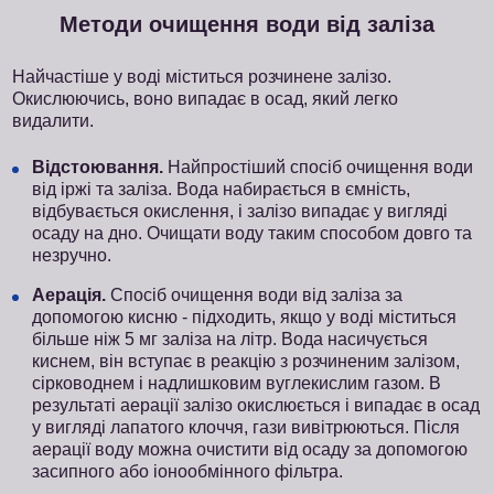
Методи очищення води від заліза
Найчастіше у воді міститься розчинене залізо.
Окислюючись, воно випадає в осад, який легко
видалити.
Відстоювання.
Найпростіший спосіб очищення води
від іржі та заліза. Вода набирається в ємність,
відбувається окислення, і залізо випадає у вигляді
осаду на дно. Очищати воду таким способом довго та
незручно.
Аерація.
Спосіб очищення води від заліза за
допомогою кисню - підходить, якщо у воді міститься
більше ніж 5 мг заліза на літр. Вода насичується
киснем, він вступає в реакцію з розчиненим залізом,
сірководнем і надлишковим вуглекислим газом. В
результаті аерації залізо окислюється і випадає в осад
у вигляді лапатого клоччя, гази вивітрюються. Після
аерації воду можна очистити від осаду за допомогою
засипного або іонообмінного фільтра.