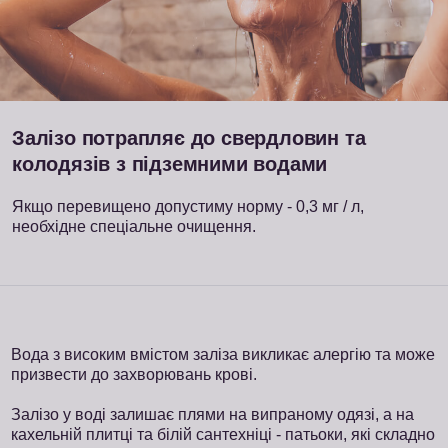
Залізо потрапляє до свердловин та
колодязів з підземними водами
Якщо перевищено допустиму норму - 0,3 мг / л,
необхідне спеціальне очищення.
Вода з високим вмістом заліза викликає алергію та може
призвести до захворювань крові.
Залізо у воді залишає плями на випраному одязі, а на
кахельній плитці та білій сантехніці - патьоки, які складно