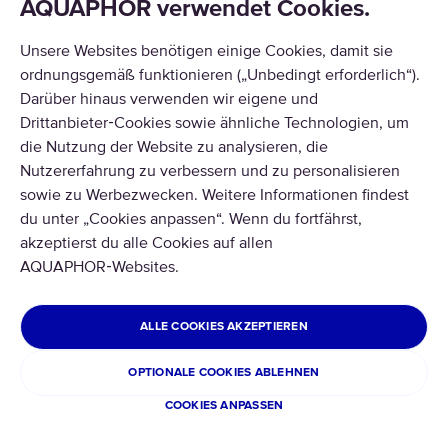
AQUAPHOR verwendet Cookies.
FILTERSEGMENTE
Unsere Websites benötigen einige Cookies, damit sie
PRODUKTE
ordnungsgemäß funktionieren („Unbedingt erforderlich“).
Darüber hinaus verwenden wir eigene und
ÜBER UNS
Drittanbieter‑Cookies sowie ähnliche Technologien, um
die Nutzung der Website zu analysieren, die
Nutzererfahrung zu verbessern und zu personalisieren
sowie zu Werbezwecken. Weitere Informationen findest
du unter „Cookies anpassen“. Wenn du fortfährst,
akzeptierst du alle Cookies auf allen
Copyright © 2026 AQUAPHOR.
Alle Rechte vorbehalten.
AQUAPHOR‑Websites.
DEUTSCHLAND
ALLE COOKIES AKZEPTIEREN
Datenschutzbestimmungen
Cookies
OPTIONALE COOKIES ABLEHNEN
COOKIES ANPASSEN